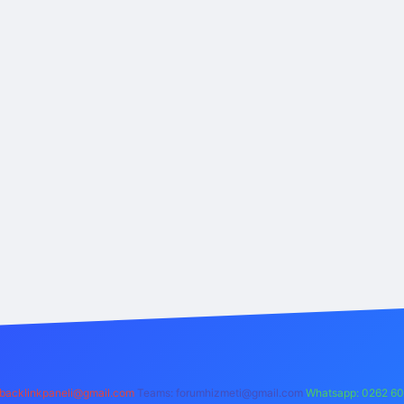
backlinkpaneli@gmail.com
Teams:
forumhizmeti@gmail.com
Whatsapp: 0262 60