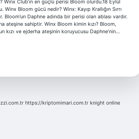
? Winx Club’ın en güçlü perisi Bloom olurdu.18 Eylül
. Winx Bloom gücü nedir? Winx: Kayıp Krallığın Sırrı
. Bloom’un Daphne adında bir perisi olan ablası vardır.
a ateşine sahiptir. Winx Bloom kimin kızı? Bloom,
n’un kızı ve ejderha ateşinin koruyucusu Daphne’nin…
zzi.com.tr
https://kriptomimari.com.tr
knight online