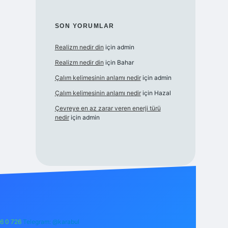
SON YORUMLAR
Realizm nedir din
için
admin
Realizm nedir din
için
Bahar
Çalım kelimesinin anlamı nedir
için
admin
Çalım kelimesinin anlamı nedir
için
Hazal
Çevreye en az zarar veren enerji türü
nedir
için
admin
6 0 726
Telegram: @karabul