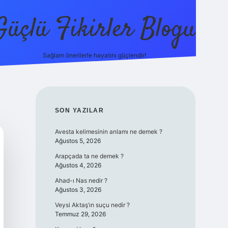
Güçlü Fikirler Blogu
Sağlam önerilerle hayatını güçlendir!
elexbet güncel giriş
betexper bahis
SIDEBAR
SON YAZILAR
Avesta kelimesinin anlamı ne demek ?
Ağustos 5, 2026
Arapçada ta ne demek ?
Ağustos 4, 2026
Ahad-ı Nas nedir ?
Ağustos 3, 2026
Veysi Aktaş’ın suçu nedir ?
Temmuz 29, 2026