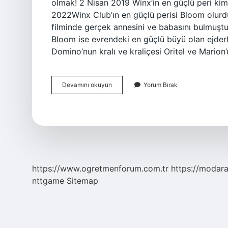
olmak! 2 Nisan 2019 Winx’in en güçlü peri kim
2022Winx Club’ın en güçlü perisi Bloom olurdu
filminde gerçek annesini ve babasını bulmuştur
Bloom ise evrendeki en güçlü büyü olan ejderh
Domino’nun kralı ve kraliçesi Oritel ve Mario
Winx
Devamını okuyun
Yorum Bırak
Club
Bloom
Ne
Perisi
https://www.ogretmenforum.com.tr
https://modara
nttgame
Sitemap