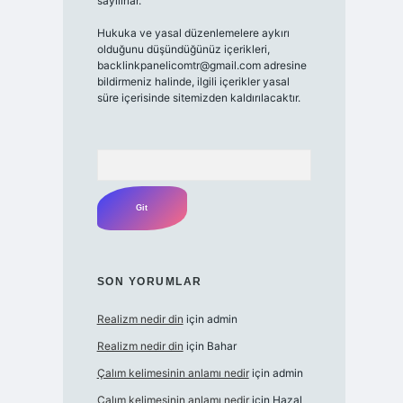
sayılırlar.
Hukuka ve yasal düzenlemelere aykırı
olduğunu düşündüğünüz içerikleri,
backlinkpanelicomtr@gmail.com
adresine
bildirmeniz halinde, ilgili içerikler yasal
süre içerisinde sitemizden kaldırılacaktır.
Arama
SON YORUMLAR
Realizm nedir din
için
admin
Realizm nedir din
için
Bahar
Çalım kelimesinin anlamı nedir
için
admin
Çalım kelimesinin anlamı nedir
için
Hazal