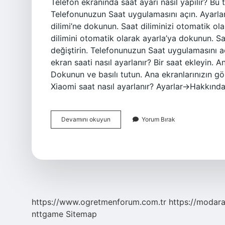
Telefon ekranında saat ayarı nasıl yapılır? Bu 
Telefonunuzun Saat uygulamasını açın. Ayarlar
dilimi’ne dokunun. Saat diliminizi otomatik ola
dilimini otomatik olarak ayarla’ya dokunun. Saa
değiştirin. Telefonunuzun Saat uygulamasını aç
ekran saati nasıl ayarlanır? Bir saat ekleyin. 
Dokunun ve basılı tutun. Ana ekranlarınızın gör
Xiaomi saat nasıl ayarlanır? Ayarlar->Hakkında
Redmi
Devamını okuyun
Yorum Bırak
Telefon
Saat
Ayarı
Nasıl
Yapılır
https://www.ogretmenforum.com.tr
https://modara
nttgame
Sitemap