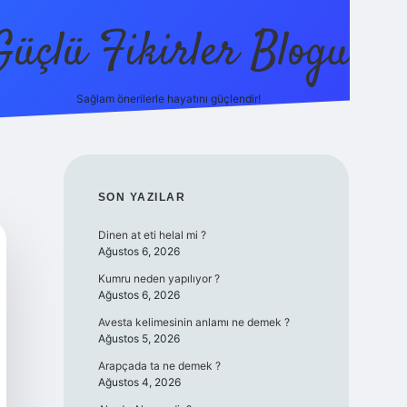
Güçlü Fikirler Blogu
Sağlam önerilerle hayatını güçlendir!
elexbet güncel giriş
betexper bahis
SIDEBAR
SON YAZILAR
Dinen at eti helal mi ?
Ağustos 6, 2026
Kumru neden yapılıyor ?
Ağustos 6, 2026
Avesta kelimesinin anlamı ne demek ?
Ağustos 5, 2026
Arapçada ta ne demek ?
Ağustos 4, 2026