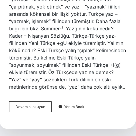
“çarpıtmak, yok etmek” ve yaz – “yazmak” fiilleri
arasında kökensel bir ilişki yoktur. Türkçe yaz –
“yazmak, işlemek” fiilinden türemiştir. Daha fazla
bilgi için bkz. Summer-¹. Yazginin kökü nedir?
Kader – Nişanyan Sözlüğü. Türkçe-Türkçe yaz-
fiilinden Yeni Türkçe +gU ekiyle türemiştir. Yalın’ın
kökü nedir? Eski Türkçe yalıŋ “çıplak” kelimesinden
türemiştir. Bu kelime Eski Türkçe yalın –
“soyunmak, soyulmak” fiilinden Eski Türkçe +I(g)
ekiyle türemiştir. Öz Türkçede yaz ne demek?
“Yaz” ve “yay” sözcükleri Türk dilinin en eski
metinlerinde görünse de, “yaz” daha çok altı aylık…
Yaz
Devamını okuyun
Yorum Bırak
Kelimesinin
Kökü
Nedir