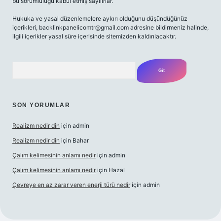
bu sorumluluğu kabul etmiş sayılırlar.
Hukuka ve yasal düzenlemelere aykırı olduğunu düşündüğünüz
içerikleri,
backlinkpanelicomtr@gmail.com
adresine bildirmeniz halinde,
ilgili içerikler yasal süre içerisinde sitemizden kaldırılacaktır.
Arama
SON YORUMLAR
Realizm nedir din
için
admin
Realizm nedir din
için
Bahar
Çalım kelimesinin anlamı nedir
için
admin
Çalım kelimesinin anlamı nedir
için
Hazal
Çevreye en az zarar veren enerji türü nedir
için
admin