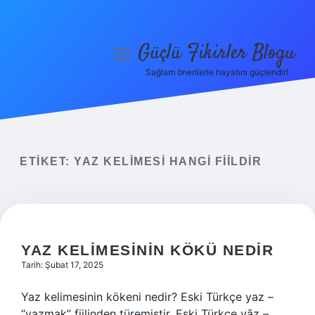
Güçlü Fikirler Blogu
menüyü
aç
Sağlam önerilerle hayatını güçlendir!
Anasayfa
Gizlilik Politikası
Yasal Uyarı
ETIKET:
YAZ KELIMESI HANGI FIILDIR
Hakkımızda
YAZ KELIMESININ KÖKÜ NEDIR
Tarih: Şubat 17, 2025
Yaz kelimesinin kökeni nedir? Eski Türkçe yaz –
“yazmak” fiilinden türemiştir. Eski Türkçe yāz –