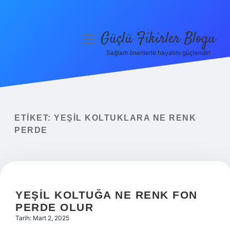
Güçlü Fikirler Blogu
menüyü
aç
Sağlam önerilerle hayatını güçlendir!
Anasayfa
Gizlilik Politikası
Yasal Uyarı
ETIKET:
YEŞIL KOLTUKLARA NE RENK
PERDE
Hakkımızda
YEŞIL KOLTUĞA NE RENK FON
PERDE OLUR
Tarih: Mart 2, 2025