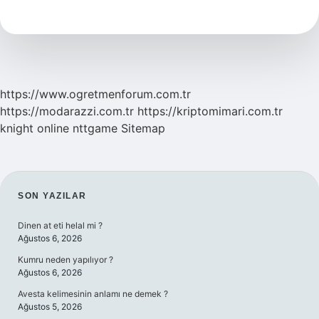
Ne
Renk
Fon
Perde
Olur
https://www.ogretmenforum.com.tr
https://modarazzi.com.tr
https://kriptomimari.com.tr
knight online
nttgame
Sitemap
SIDEBAR
SON YAZILAR
Dinen at eti helal mi ?
Ağustos 6, 2026
Kumru neden yapılıyor ?
Ağustos 6, 2026
Avesta kelimesinin anlamı ne demek ?
Ağustos 5, 2026