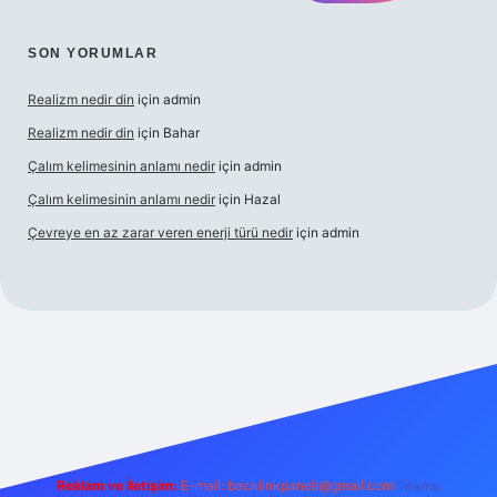
SON YORUMLAR
Realizm nedir din
için
admin
Realizm nedir din
için
Bahar
Çalım kelimesinin anlamı nedir
için
admin
Çalım kelimesinin anlamı nedir
için
Hazal
Çevreye en az zarar veren enerji türü nedir
için
admin
s
Reklam ve İletişim:
E-mail:
backlinkpaneli@gmail.com
Teams: