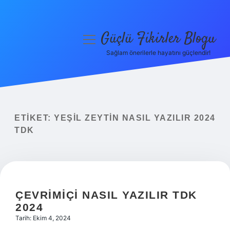
Güçlü Fikirler Blogu
menüyü
aç
Sağlam önerilerle hayatını güçlendir!
Anasayfa
Gizlilik Politikası
Yasal Uyarı
ETIKET:
YEŞIL ZEYTIN NASIL YAZILIR 2024
TDK
Hakkımızda
ÇEVRIMIÇI NASIL YAZILIR TDK
2024
Tarih: Ekim 4, 2024