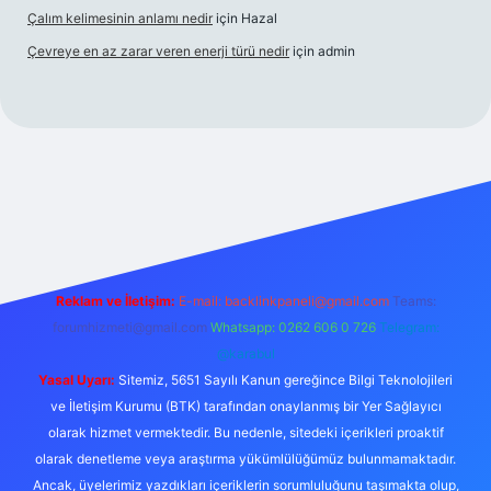
Çalım kelimesinin anlamı nedir
için
Hazal
Çevreye en az zarar veren enerji türü nedir
için
admin
s
Reklam ve İletişim:
E-mail:
backlinkpaneli@gmail.com
Teams:
forumhizmeti@gmail.com
Whatsapp: 0262 606 0 726
Telegram:
@karabul
Yasal Uyarı:
Sitemiz, 5651 Sayılı Kanun gereğince Bilgi Teknolojileri
ve İletişim Kurumu (BTK) tarafından onaylanmış bir Yer Sağlayıcı
olarak hizmet vermektedir. Bu nedenle, sitedeki içerikleri proaktif
olarak denetleme veya araştırma yükümlülüğümüz bulunmamaktadır.
Ancak, üyelerimiz yazdıkları içeriklerin sorumluluğunu taşımakta olup,