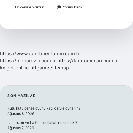
Çevrimiçi
Devamını okuyun
Yorum Bırak
Nasıl
Yazılır
Tdk
2024
https://www.ogretmenforum.com.tr
https://modarazzi.com.tr
https://kriptomimari.com.tr
knight online
nttgame
Sitemap
SIDEBAR
SON YAZILAR
Kutu kutu pense oyunu kaç kişiyle oynanır ?
Ağustos 8, 2026
La tahzen ve La Galibe İllallah ne demek ?
Ağustos 7, 2026