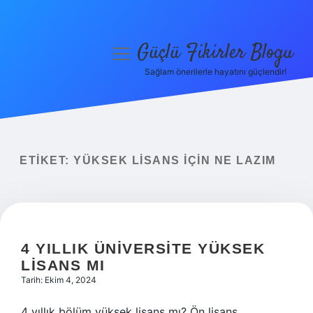
Güçlü Fikirler Blogu
menüyü
aç
Sağlam önerilerle hayatını güçlendir!
Anasayfa
Gizlilik Politikası
Yasal Uyarı
ETIKET:
YÜKSEK LISANS IÇIN NE LAZIM
Hakkımızda
4 YILLIK ÜNIVERSITE YÜKSEK
LISANS MI
Tarih: Ekim 4, 2024
4 yıllık bölüm yüksek lisans mı? Ön lisans