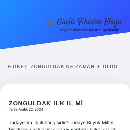
Güçlü Fikirler Blogu
menüyü
aç
Sağlam önerilerle hayatını güçlendir!
Anasayfa
Gizlilik Politikası
Yasal Uyarı
ETIKET:
ZONGULDAK NE ZAMAN IL OLDU
Hakkımızda
ZONGULDAK ILK IL MI
Tarih: Aralık 22, 2024
Türkiye’nin ilk ili hangisidir? Türkiye Büyük Millet
Meclisi’nin vali olarak görev yaptığı ilk ilçe olarak