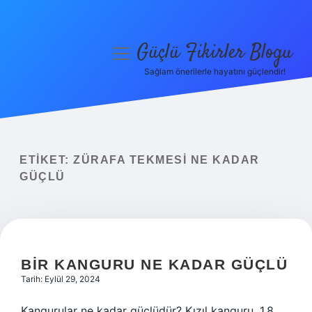
Güçlü Fikirler Blogu
menüyü
aç
Sağlam önerilerle hayatını güçlendir!
Anasayfa
Gizlilik Politikası
Yasal Uyarı
ETIKET:
ZÜRAFA TEKMESI NE KADAR
GÜÇLÜ
Hakkımızda
BIR KANGURU NE KADAR GÜÇLÜ
Tarih: Eylül 29, 2024
Kangurular ne kadar güçlüdür? Kızıl kanguru, 1,8