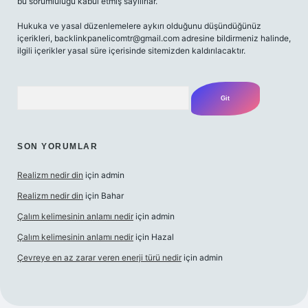
bu sorumluluğu kabul etmiş sayılırlar.
Hukuka ve yasal düzenlemelere aykırı olduğunu düşündüğünüz
içerikleri,
backlinkpanelicomtr@gmail.com
adresine bildirmeniz halinde,
ilgili içerikler yasal süre içerisinde sitemizden kaldırılacaktır.
Arama
SON YORUMLAR
Realizm nedir din
için
admin
Realizm nedir din
için
Bahar
Çalım kelimesinin anlamı nedir
için
admin
Çalım kelimesinin anlamı nedir
için
Hazal
Çevreye en az zarar veren enerji türü nedir
için
admin