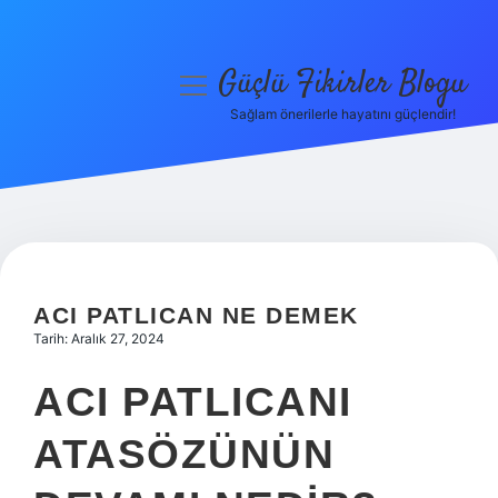
Güçlü Fikirler Blogu
menüyü
aç
Sağlam önerilerle hayatını güçlendir!
Anasayfa
Gizlilik Politikası
Yasal Uyarı
Hakkımızda
ACI PATLICAN NE DEMEK
Tarih: Aralık 27, 2024
ACI PATLICANI
ATASÖZÜNÜN