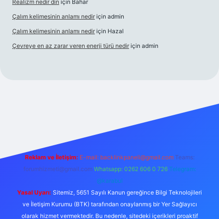
Realizm nedir din
için
Bahar
Çalım kelimesinin anlamı nedir
için
admin
Çalım kelimesinin anlamı nedir
için
Hazal
Çevreye en az zarar veren enerji türü nedir
için
admin
ncel giriş
betexper bahis
Reklam ve İletişim:
E-mail:
backlinkpaneli@gmail.com
Teams:
forumhizmeti@gmail.com
Whatsapp: 0262 606 0 726
Telegram:
@karabul
Yasal Uyarı:
Sitemiz, 5651 Sayılı Kanun gereğince Bilgi Teknolojileri
ve İletişim Kurumu (BTK) tarafından onaylanmış bir Yer Sağlayıcı
olarak hizmet vermektedir. Bu nedenle, sitedeki içerikleri proaktif