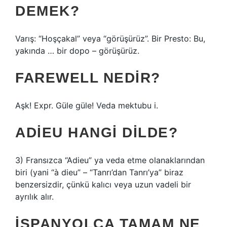
DEMEK?
Varış: “Hoşçakal” veya “görüşürüz”. Bir Presto: Bu,
yakında … bir dopo – görüşürüz.
FAREWELL NEDIR?
Aşk! Expr. Güle güle! Veda mektubu i.
ADIEU HANGI DILDE?
3) Fransızca “Adieu” ya veda etme olanaklarından
biri (yani “à dieu” – “Tanrı’dan Tanrı’ya” biraz
benzersizdir, çünkü kalıcı veya uzun vadeli bir
ayrılık alır.
İSPANYOLCA TAMAM NE