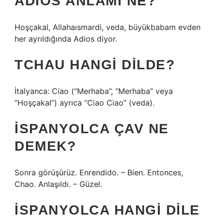
ADIOS ANLAMI NE?
Hoşçakal, Allahaısmardi, veda, büyükbabam evden
her ayrıldığında Adios diyor.
TCHAU HANGI DILDE?
İtalyanca: Ciao (“Merhaba”, “Merhaba” veya
“Hoşçakal”) ayrıca “Ciao Ciao” (veda).
İSPANYOLCA ÇAV NE
DEMEK?
Sonra görüşürüz. Enrendido. – Bien. Entonces,
Chao. Anlaşıldı. – Güzel.
İSPANYOLCA HANGI DILE