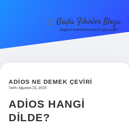
Güçlü Fikirler Blogu
menüyü
aç
Sağlam önerilerle hayatını güçlendir!
Anasayfa
Gizlilik Politikası
Yasal Uyarı
Hakkımızda
ADIOS NE DEMEK ÇEVIRI
Tarih: Ağustos 23, 2025
ADIOS HANGI
DILDE?