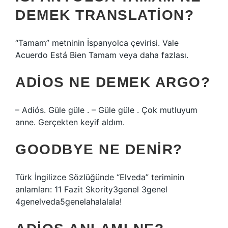
DEMEK TRANSLATION?
“Tamam” metninin İspanyolca çevirisi. Vale
Acuerdo Está Bien Tamam veya daha fazlası.
ADIOS NE DEMEK ARGO?
– Adiós. Güle güle . – Güle güle . Çok mutluyum
anne. Gerçekten keyif aldım.
GOODBYE NE DENIR?
Türk İngilizce Sözlüğünde “Elveda” teriminin
anlamları: 11 Fazit Skority3genel 3genel
4genelveda5genelahalalala!