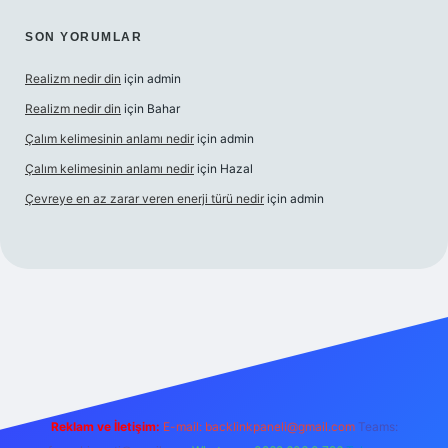
SON YORUMLAR
Realizm nedir din
için
admin
Realizm nedir din
için
Bahar
Çalım kelimesinin anlamı nedir
için
admin
Çalım kelimesinin anlamı nedir
için
Hazal
Çevreye en az zarar veren enerji türü nedir
için
admin
lexbet güncel giriş
betexper bahis
Reklam ve İletişim:
E-mail:
backlinkpaneli@gmail.com
Teams: