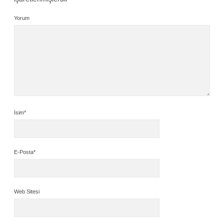
Yorum
İsim*
E-Posta*
Web Sitesi