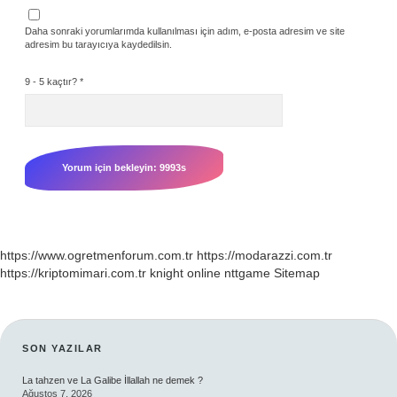
Daha sonraki yorumlarımda kullanılması için adım, e-posta adresim ve site
adresim bu tarayıcıya kaydedilsin.
9 - 5 kaçtır?
*
https://www.ogretmenforum.com.tr
https://modarazzi.com.tr
https://kriptomimari.com.tr
knight online
nttgame
Sitemap
SIDEBAR
SON YAZILAR
La tahzen ve La Galibe İllallah ne demek ?
Ağustos 7, 2026