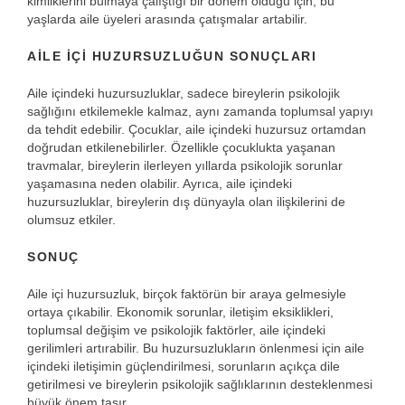
kimliklerini bulmaya çalıştığı bir dönem olduğu için, bu
yaşlarda aile üyeleri arasında çatışmalar artabilir.
AILE İÇI HUZURSUZLUĞUN SONUÇLARI
Aile içindeki huzursuzluklar, sadece bireylerin psikolojik
sağlığını etkilemekle kalmaz, aynı zamanda toplumsal yapıyı
da tehdit edebilir. Çocuklar, aile içindeki huzursuz ortamdan
doğrudan etkilenebilirler. Özellikle çocuklukta yaşanan
travmalar, bireylerin ilerleyen yıllarda psikolojik sorunlar
yaşamasına neden olabilir. Ayrıca, aile içindeki
huzursuzluklar, bireylerin dış dünyayla olan ilişkilerini de
olumsuz etkiler.
SONUÇ
Aile içi huzursuzluk, birçok faktörün bir araya gelmesiyle
ortaya çıkabilir. Ekonomik sorunlar, iletişim eksiklikleri,
toplumsal değişim ve psikolojik faktörler, aile içindeki
gerilimleri artırabilir. Bu huzursuzlukların önlenmesi için aile
içindeki iletişimin güçlendirilmesi, sorunların açıkça dile
getirilmesi ve bireylerin psikolojik sağlıklarının desteklenmesi
büyük önem taşır.