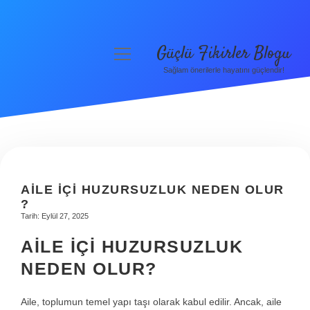
Güçlü Fikirler Blogu
menüyü
aç
Sağlam önerilerle hayatını güçlendir!
Anasayfa
Gizlilik Politikası
Yasal Uyarı
Hakkımızda
AILE IÇI HUZURSUZLUK NEDEN OLUR
?
Tarih: Eylül 27, 2025
AILE İÇI HUZURSUZLUK
NEDEN OLUR?
Aile, toplumun temel yapı taşı olarak kabul edilir. Ancak, aile