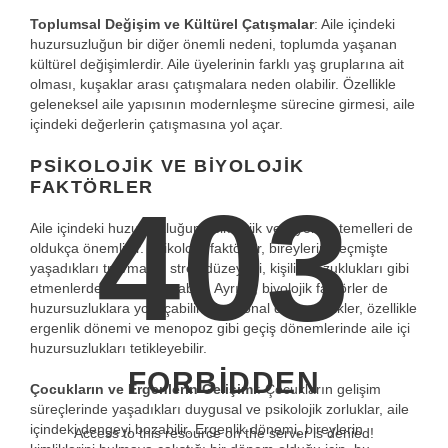
Toplumsal Değişim ve Kültürel Çatışmalar
: Aile içindeki
huzursuzluğun bir diğer önemli nedeni, toplumda yaşanan
kültürel değişimlerdir. Aile üyelerinin farklı yaş gruplarına ait
olması, kuşaklar arası çatışmalara neden olabilir. Özellikle
geleneksel aile yapısının modernleşme sürecine girmesi, aile
içindeki değerlerin çatışmasına yol açar.
PSIKOLOJIK VE BIYOLOJIK
FAKTÖRLER
403
Aile içindeki huzursuzluğun psikolojik ve biyolojik temelleri de
oldukça önemlidir. Psikolojik faktörler, bireylerin geçmişte
yaşadıkları travmalar, stres düzeyleri, kişilik bozuklukları gibi
etmenlerden kaynaklanabilir. Ayrıca, biyolojik faktörler de
huzursuzluklara yol açabilir. Hormonal dengesizlikler, özellikle
ergenlik dönemi ve menopoz gibi geçiş dönemlerinde aile içi
huzursuzlukları tetikleyebilir.
FORBIDDEN
Çocukların ve Ergenlerin Gelişimi
: Çocukların gelişim
süreçlerinde yaşadıkları duygusal ve psikolojik zorluklar, aile
içindeki dengeyi bozabilir. Ergenlik dönemi, bireylerin
Access to this resource on the server is denied!