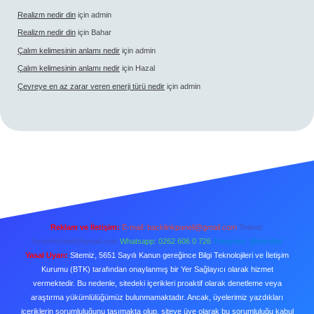
Realizm nedir din
için
admin
Realizm nedir din
için
Bahar
Çalım kelimesinin anlamı nedir
için
admin
Çalım kelimesinin anlamı nedir
için
Hazal
Çevreye en az zarar veren enerji türü nedir
için
admin
Reklam ve İletişim:
E-mail:
backlinkpaneli@gmail.com
Teams:
forumhizmeti@gmail.com
Whatsapp: 0262 606 0 726
Telegram: @karabul
Yasal Uyarı:
Sitemiz, 5651 Sayılı Kanun gereğince Bilgi Teknolojileri ve İletişim
Kurumu (BTK) tarafından onaylanmış bir Yer Sağlayıcı olarak hizmet
vermektedir. Bu nedenle, sitedeki içerikleri proaktif olarak denetleme veya
araştırma yükümlülüğümüz bulunmamaktadır. Ancak, üyelerimiz yazdıkları
içeriklerin sorumluluğunu taşımakta olup, siteye üye olarak bu sorumluluğu kabul