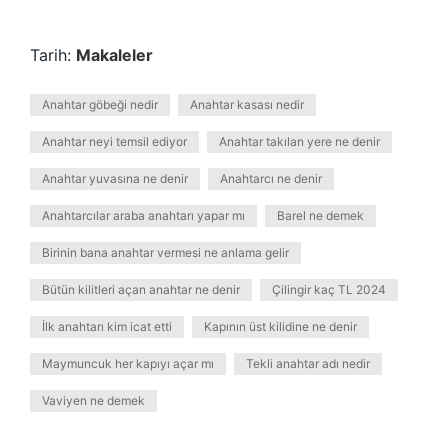
Tarih:
Makaleler
Anahtar göbeği nedir
Anahtar kasası nedir
Anahtar neyi temsil ediyor
Anahtar takılan yere ne denir
Anahtar yuvasına ne denir
Anahtarcı ne denir
Anahtarcılar araba anahtarı yapar mı
Barel ne demek
Birinin bana anahtar vermesi ne anlama gelir
Bütün kilitleri açan anahtar ne denir
Çilingir kaç TL 2024
İlk anahtarı kim icat etti
Kapının üst kilidine ne denir
Maymuncuk her kapıyı açar mı
Tekli anahtar adı nedir
Vaviyen ne demek