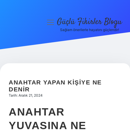
Güçlü Fikirler Blogu
menüyü
aç
Sağlam önerilerle hayatını güçlendir!
Anasayfa
Gizlilik Politikası
Yasal Uyarı
Hakkımızda
ANAHTAR YAPAN KIŞIYE NE
DENIR
Tarih: Aralık 21, 2024
ANAHTAR
YUVASINA NE