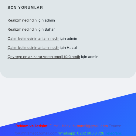
SON YORUMLAR
Realizm nedir din
için
admin
Realizm nedir din
için
Bahar
Çalım kelimesinin anlamı nedir
için
admin
Çalım kelimesinin anlamı nedir
için
Hazal
Çevreye en az zarar veren enerji türü nedir
için
admin
ncel giriş
betexper bahis
Reklam ve İletişim:
E-mail:
backlinkpaneli@gmail.com
Teams:
forumhizmeti@gmail.com
Whatsapp: 0262 606 0 726
Telegram: