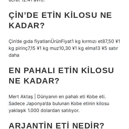
ÇIN’DE ETIN KILOSU NE
KADAR?
Çin’de gıda fiyatlarıÜrünFiyat1 kg kırmızı et87,50 ¥1
kg pirinç7,15 ¥1 kg muz10,30 ¥1 kg elma13 ¥5 satır
daha
EN PAHALI ETIN KILOSU
NE KADAR?
Mert Aktaş | Dünyanın en pahalı eti Kobe eti.
Sadece Japonya’da bulunan Kobe etinin kilosu
yaklaşık 1.000 dolardan satılıyor.
ARJANTIN ETI NEDIR?