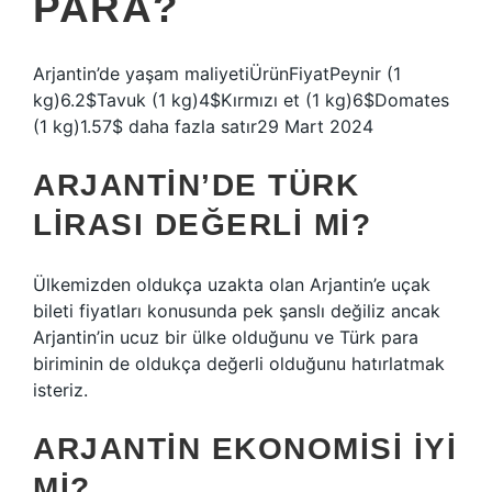
PARA?
Arjantin’de yaşam maliyetiÜrünFiyatPeynir (1
kg)6.2$Tavuk (1 kg)4$Kırmızı et (1 kg)6$Domates
(1 kg)1.57$ daha fazla satır29 Mart 2024
ARJANTIN’DE TÜRK
LIRASI DEĞERLI MI?
Ülkemizden oldukça uzakta olan Arjantin’e uçak
bileti fiyatları konusunda pek şanslı değiliz ancak
Arjantin’in ucuz bir ülke olduğunu ve Türk para
biriminin de oldukça değerli olduğunu hatırlatmak
isteriz.
ARJANTIN EKONOMISI IYI
MI?