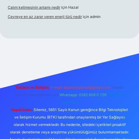
Çalım kelimesinin anlamı nedir
için
Hazal
Çevreye en az zarar veren enerji türü nedir
için
admin
cel giriş
betexper bahis
Reklam ve İletişim:
E-mail:
backlinkpaneli@gmail.com
Teams:
forumhizmeti@gmail.com
Whatsapp: 0262 606 0 726
Telegram:
@karabul
Yasal Uyarı:
Sitemiz, 5651 Sayılı Kanun gereğince Bilgi Teknolojileri
ve İletişim Kurumu (BTK) tarafından onaylanmış bir Yer Sağlayıcı
olarak hizmet vermektedir. Bu nedenle, sitedeki içerikleri proaktif
olarak denetleme veya araştırma yükümlülüğümüz bulunmamaktadır.