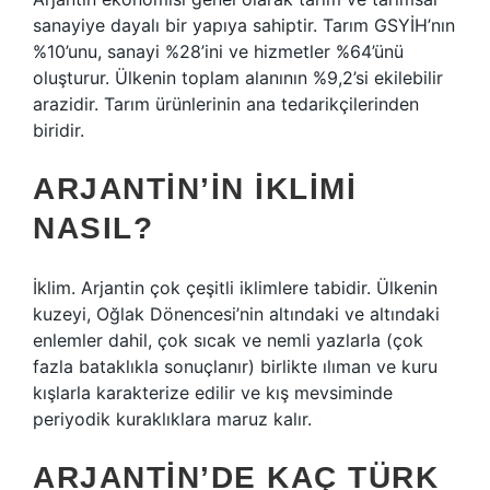
sanayiye dayalı bir yapıya sahiptir. Tarım GSYİH’nın
%10’unu, sanayi %28’ini ve hizmetler %64’ünü
oluşturur. Ülkenin toplam alanının %9,2’si ekilebilir
arazidir. Tarım ürünlerinin ana tedarikçilerinden
biridir.
ARJANTIN’IN IKLIMI
NASIL?
İklim. Arjantin çok çeşitli iklimlere tabidir. Ülkenin
kuzeyi, Oğlak Dönencesi’nin altındaki ve altındaki
enlemler dahil, çok sıcak ve nemli yazlarla (çok
fazla bataklıkla sonuçlanır) birlikte ılıman ve kuru
kışlarla karakterize edilir ve kış mevsiminde
periyodik kuraklıklara maruz kalır.
ARJANTIN’DE KAÇ TÜRK