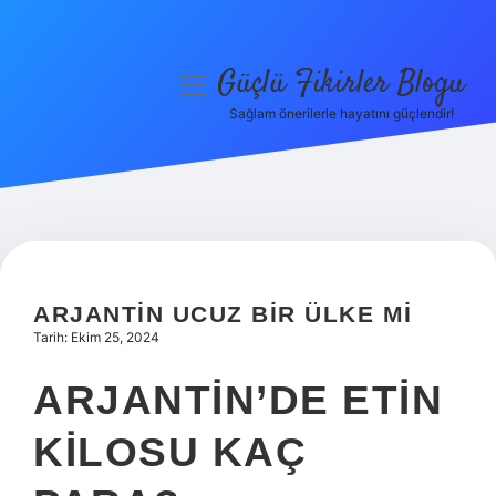
Güçlü Fikirler Blogu
menüyü
aç
Sağlam önerilerle hayatını güçlendir!
Anasayfa
Gizlilik Politikası
Yasal Uyarı
Hakkımızda
ARJANTIN UCUZ BIR ÜLKE MI
Tarih: Ekim 25, 2024
ARJANTIN’DE ETIN
KILOSU KAÇ