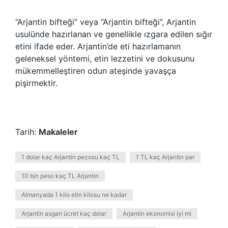
“Arjantin bifteği” veya “Arjantin bifteği”, Arjantin
usulünde hazırlanan ve genellikle ızgara edilen sığır
etini ifade eder. Arjantin’de eti hazırlamanın
geleneksel yöntemi, etin lezzetini ve dokusunu
mükemmelleştiren odun ateşinde yavaşça
pişirmektir.
Tarih:
Makaleler
1 dolar kaç Arjantin pezosu kaç TL
1 TL kaç Arjantin par
10 bin peso kaç TL Arjantin
Almanyada 1 kilo etin kilosu ne kadar
Arjantin asgari ücret kaç dolar
Arjantin ekonomisi iyi mi