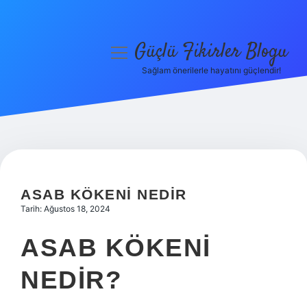
Güçlü Fikirler Blogu
menüyü
aç
Sağlam önerilerle hayatını güçlendir!
Anasayfa
Gizlilik Politikası
Yasal Uyarı
Hakkımızda
ASAB KÖKENI NEDIR
Tarih: Ağustos 18, 2024
ASAB KÖKENI
NEDIR?