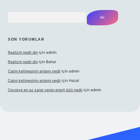
Arama
SON YORUMLAR
Realizm nedir din
için
admin
Realizm nedir din
için
Bahar
Çalım kelimesinin anlamı nedir
için
admin
Çalım kelimesinin anlamı nedir
için
Hazal
Çevreye en az zarar veren enerji türü nedir
için
admin
ncel giriş
betexper bahis