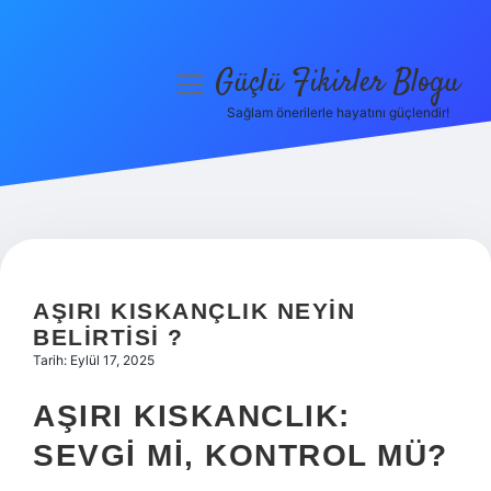
Güçlü Fikirler Blogu
menüyü
aç
Sağlam önerilerle hayatını güçlendir!
Anasayfa
Gizlilik Politikası
Yasal Uyarı
Hakkımızda
AŞIRI KISKANÇLIK NEYIN
BELIRTISI ?
Tarih: Eylül 17, 2025
AŞIRI KISKANCLIK:
SEVGI MI, KONTROL MÜ?