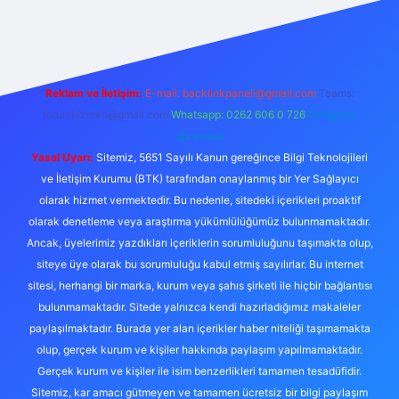
güncel giriş
betexper bahis
Reklam ve İletişim:
E-mail:
backlinkpaneli@gmail.com
Teams:
forumhizmeti@gmail.com
Whatsapp: 0262 606 0 726
Telegram:
@karabul
Yasal Uyarı:
Sitemiz, 5651 Sayılı Kanun gereğince Bilgi Teknolojileri
ve İletişim Kurumu (BTK) tarafından onaylanmış bir Yer Sağlayıcı
olarak hizmet vermektedir. Bu nedenle, sitedeki içerikleri proaktif
olarak denetleme veya araştırma yükümlülüğümüz bulunmamaktadır.
Ancak, üyelerimiz yazdıkları içeriklerin sorumluluğunu taşımakta olup,
siteye üye olarak bu sorumluluğu kabul etmiş sayılırlar. Bu internet
sitesi, herhangi bir marka, kurum veya şahıs şirketi ile hiçbir bağlantısı
bulunmamaktadır. Sitede yalnızca kendi hazırladığımız makaleler
paylaşılmaktadır. Burada yer alan içerikler haber niteliği taşımamakta
olup, gerçek kurum ve kişiler hakkında paylaşım yapılmamaktadır.
Gerçek kurum ve kişiler ile isim benzerlikleri tamamen tesadüfidir.
Sitemiz, kar amacı gütmeyen ve tamamen ücretsiz bir bilgi paylaşım