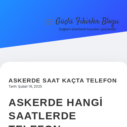
Güçlü Fikirler Blogu
menüyü
aç
Sağlam önerilerle hayatını güçlendir!
Anasayfa
Gizlilik Politikası
Yasal Uyarı
Hakkımızda
ASKERDE SAAT KAÇTA TELEFON
Tarih: Şubat 16, 2025
ASKERDE HANGI
SAATLERDE