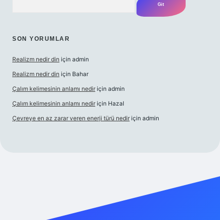
SON YORUMLAR
Realizm nedir din
için
admin
Realizm nedir din
için
Bahar
Çalım kelimesinin anlamı nedir
için
admin
Çalım kelimesinin anlamı nedir
için
Hazal
Çevreye en az zarar veren enerji türü nedir
için
admin
el giriş
betexper bahis