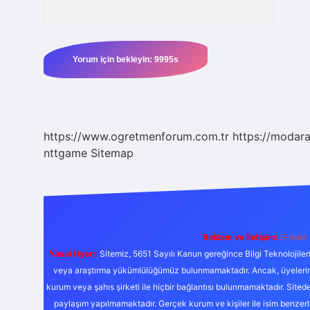
https://www.ogretmenforum.com.tr
https://modara
nttgame
Sitemap
Reklam ve İletişim:
E-mail:
Yasal Uyarı:
Sitemiz, 5651 Sayılı Kanun gereğince Bilgi Teknolojiler
veya araştırma yükümlülüğümüz bulunmamaktadır. Ancak, üyelerimiz y
kurum veya şahıs şirketi ile hiçbir bağlantısı bulunmamaktadır. Sited
paylaşım yapılmamaktadır. Gerçek kurum ve kişiler ile isim benzer