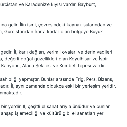
rcistan ve Karadeniz’e kıyısı vardır. Bayburt,
na gelir. İlin ismi, çevresindeki kaynak sularından ve
a, Gürcistan’dan İran’a kadar olan bölgeye Büyük
ir. İl, karlı dağları, verimli ovaları ve derin vadileri
a, değerli doğal güzellikleri olan Koyulhisar ve İspir
e Kanyonu, Alaca Şelalesi ve Kümbet Tepesi vardır.
hipliği yapmıştır. Bunlar arasında Frig, Pers, Bizans,
dır. İl, aynı zamanda oldukça eski bir yerleşim yeridir.
anmaktadır.
bir yerdir. İl, çeşitli el sanatlarıyla ünlüdür ve bunlar
şap işlemeciliği ve kültürü gibi el sanatları yer