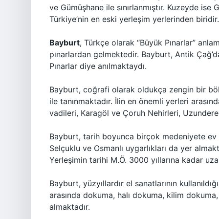
ve Gümüşhane ile sınırlanmıştır. Kuzeyde ise Gü
Türkiye’nin en eski yerleşim yerlerinden biridir.
Bayburt
, Türkçe olarak “Büyük Pınarlar” anlamı
pınarlardan gelmektedir. Bayburt, Antik Çağ’d
Pınarlar diye anılmaktaydı.
Bayburt, coğrafi olarak oldukça zengin bir bölged
ile tanınmaktadır. İlin en önemli yerleri arasınd
vadileri, Karagöl ve Çoruh Nehirleri, Uzunder
Bayburt, tarih boyunca birçok medeniyete ev sa
Selçuklu ve Osmanlı uygarlıkları da yer almakta
Yerleşimin tarihi M.Ö. 3000 yıllarına kadar uz
Bayburt, yüzyıllardır el sanatlarının kullanıldığı 
arasında dokuma, halı dokuma, kilim dokuma, ah
almaktadır.