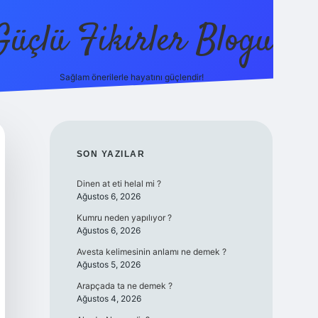
Güçlü Fikirler Blogu
Sağlam önerilerle hayatını güçlendir!
elexbet güncel giriş
betexper bahis
SIDEBAR
SON YAZILAR
Dinen at eti helal mi ?
Ağustos 6, 2026
Kumru neden yapılıyor ?
Ağustos 6, 2026
Avesta kelimesinin anlamı ne demek ?
Ağustos 5, 2026
Arapçada ta ne demek ?
Ağustos 4, 2026