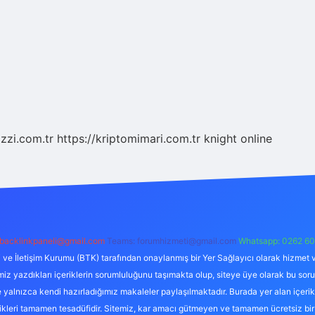
zzi.com.tr
https://kriptomimari.com.tr
knight online
backlinkpaneli@gmail.com
Teams:
forumhizmeti@gmail.com
Whatsapp: 0262 60
i ve İletişim Kurumu (BTK) tarafından onaylanmış bir Yer Sağlayıcı olarak hizmet v
azdıkları içeriklerin sorumluluğunu taşımakta olup, siteye üye olarak bu sorumlul
e yalnızca kendi hazırladığımız makaleler paylaşılmaktadır. Burada yer alan içeri
likleri tamamen tesadüfidir. Sitemiz, kar amacı gütmeyen ve tamamen ücretsiz bir