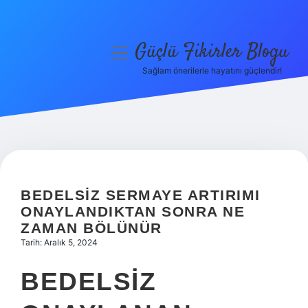
Güçlü Fikirler Blogu
menüyü
aç
Sağlam önerilerle hayatını güçlendir!
Anasayfa
Gizlilik Politikası
Yasal Uyarı
Hakkımızda
BEDELSIZ SERMAYE ARTIRIMI
ONAYLANDIKTAN SONRA NE
ZAMAN BÖLÜNÜR
Tarih: Aralık 5, 2024
BEDELSIZ