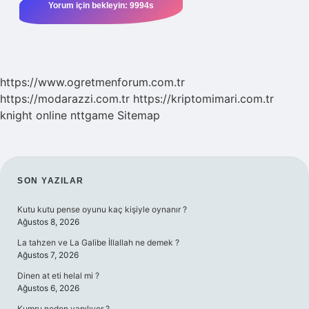
https://www.ogretmenforum.com.tr
https://modarazzi.com.tr
https://kriptomimari.com.tr
knight online
nttgame
Sitemap
SIDEBAR
SON YAZILAR
Kutu kutu pense oyunu kaç kişiyle oynanır ?
Ağustos 8, 2026
La tahzen ve La Galibe İllallah ne demek ?
Ağustos 7, 2026
Dinen at eti helal mi ?
Ağustos 6, 2026
Kumru neden yapılıyor ?