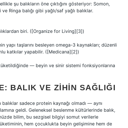
ellikle şu balıkların öne çıktığını gösteriyor: Somon,
ve Ringa balığı gibi yağlı/saf yağlı balıklar.
lardan biri. ([Organize for Living][3])
nin yapı taşlarını besleyen omega-3 kaynakları; düzenli
mlu katkılar yapabilir. ([Medicana][2])
tüketildiğinde — beyin ve sinir sistemi fonksiyonlarına
 BALIK VE ZIHIN SAĞLIĞI
n balıklar sadece protein kaynağı olmadı — aynı
lamına geldi. Geleneksel beslenme kültürlerinde balık,
müzde bilim, bu sezgisel bilgiyi somut verilerle
üketiminin, hem çocuklukta beyin gelişimine hem de