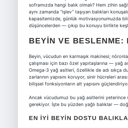
soframızda hangi balık olmalı? Hem zihin sağlı
aynı zamanda “işlev” taşıyan balıkları konuşa
kapasitemizde, günlük motivasyonumuzda bile f
düşüncelerden — çıkıp bu konuyu birlikte keş
BEYIN VE BESLENME:
Beyin, vücudun en karmaşık makinesi; nöronla
çalışması için bazı özel yapıtaşlarına — yağ asi
Omega‑3 yağ asitleri, özellikle de adı sıkça d
zarlarının yapısını koruyor, sinir hücreleri aras
bilişsel fonksiyonların alt yapısını güçlendiriyo
Ancak vücudumuz bu yağ asitlerini yeterince ü
gerekiyor. İşte bu yüzden yağlı balıklar — doğa
EN İYI BEYIN DOSTU BALIKL