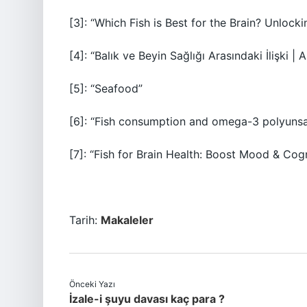
[3]: “Which Fish is Best for the Brain? Unlock
[4]: “Balık ve Beyin Sağlığı Arasındaki İlişki | 
[5]: “Seafood”
[6]: “Fish consumption and omega-3 polyunsat
[7]: “Fish for Brain Health: Boost Mood & Cogn
Tarih:
Makaleler
Önceki Yazı
İzale-i şuyu davası kaç para ?