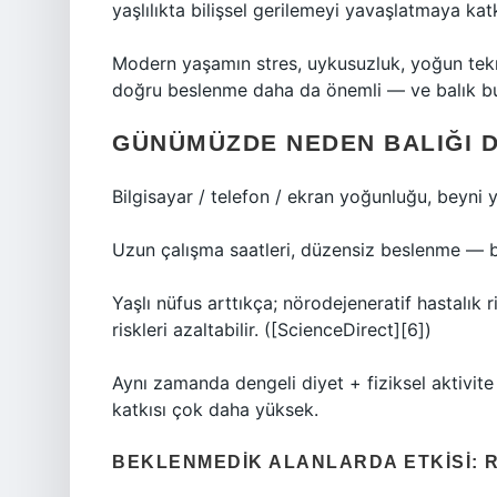
yaşlılıkta bilişsel gerilemeyi yavaşlatmaya kat
Modern yaşamın stres, uykusuzluk, yoğun teknol
doğru beslenme daha da önemli — ve balık bu
GÜNÜMÜZDE NEDEN BALIĞI 
Bilgisayar / telefon / ekran yoğunluğu, beyni y
Uzun çalışma saatleri, düzensiz beslenme — bal
Yaşlı nüfus arttıkça; nörodejeneratif hastalık
riskleri azaltabilir. ([ScienceDirect][6])
Aynı zamanda dengeli diyet + fiziksel aktivite 
katkısı çok daha yüksek.
BEKLENMEDIK ALANLARDA ETKISI: R