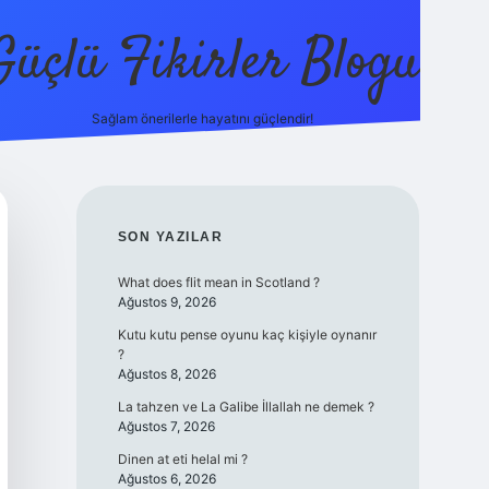
Güçlü Fikirler Blogu
Sağlam önerilerle hayatını güçlendir!
elexbet güncel
SIDEBAR
SON YAZILAR
What does flit mean in Scotland ?
Ağustos 9, 2026
Kutu kutu pense oyunu kaç kişiyle oynanır
?
Ağustos 8, 2026
La tahzen ve La Galibe İllallah ne demek ?
Ağustos 7, 2026
Dinen at eti helal mi ?
Ağustos 6, 2026