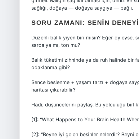
gitmeli. Balığın sağlıklı olması için, deniz ve s
sağlığı, doğaya — doğaya saygıya — bağlı.
SORU ZAMANI: SENIN DENEY
Düzenli balık yiyen biri misin? Eğer öyleyse, 
sardalya mı, ton mu?
Balık tüketimi zihninde ya da ruh halinde bir f
odaklanma gibi?
Sence beslenme + yaşam tarzı + doğaya saygı ü
haritası çıkarabilir?
Hadi, düşüncelerini paylaş. Bu yolculuğu birlik
[1]: “What Happens to Your Brain Health Whe
[2]: “Beyne iyi gelen besinler nelerdir? Beyni 