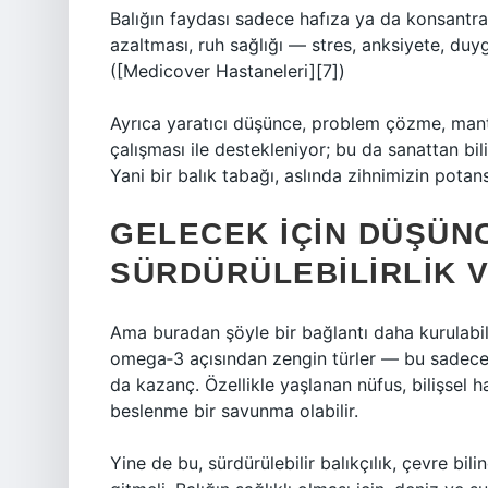
Balığın faydası sadece hafıza ya da konsantr
azaltması, ruh sağlığı — stres, anksiyete, duy
([Medicover Hastaneleri][7])
Ayrıca yaratıcı düşünce, problem çözme, mantı
çalışması ile destekleniyor; bu da sanattan bilim
Yani bir balık tabağı, aslında zihnimizin potans
GELECEK İÇIN DÜŞÜNC
SÜRDÜRÜLEBILIRLIK V
Ama buradan şöyle bir bağlantı daha kurulabili
omega‑3 açısından zengin türler — bu sadece b
da kazanç. Özellikle yaşlanan nüfus, bilişsel ha
beslenme bir savunma olabilir.
Yine de bu, sürdürülebilir balıkçılık, çevre bi