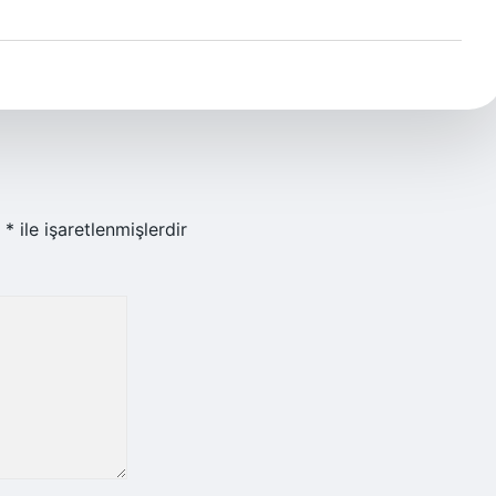
r
*
ile işaretlenmişlerdir