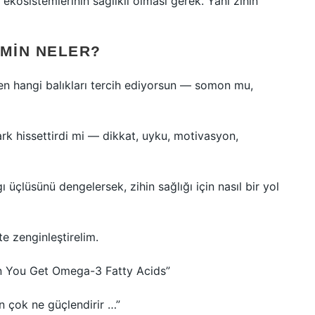
u ekosistemlerinin sağlıklı olması gerek. Yani zihin
IMIN NELER?
sen hangi balıkları tercih ediyorsun — somon mu,
ark hissettirdi mi — dikkat, uyku, motivasyon,
çlüsünü dengelersek, zihin sağlığı için nasıl bir yol
te zenginleştirelim.
n You Get Omega-3 Fatty Acids”
en çok ne güçlendirir …”