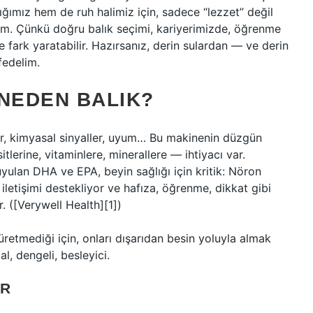
ğımız hem de ruh halimiz için, sadece “lezzet” değil
lım. Çünkü doğru balık seçimi, kariyerimizde, öğrenme
ark yaratabilir. Hazırsanız, derin sulardan — ve derin
fedelim.
 NEDEN BALIK?
r, kimyasal sinyaller, uyum… Bu makinenin düzgün
tlerine, vitaminlere, minerallere — ihtiyacı var.
uyulan DHA ve EPA, beyin sağlığı için kritik: Nöron
ı iletişimi destekliyor ve hafıza, öğrenme, dikkat gibi
r. ([Verywell Health][1])
retmediği için, onları dışarıdan besin yoluyla almak
l, dengeli, besleyici.
AR