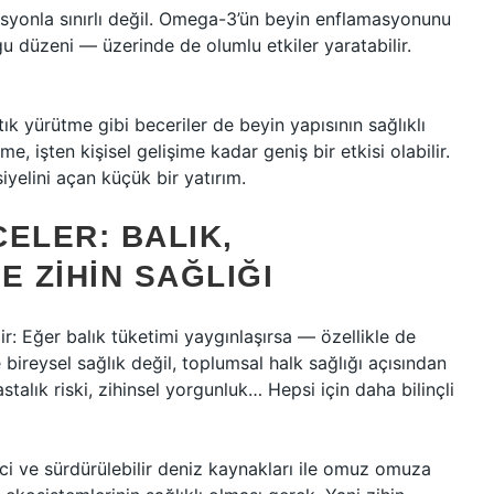
asyonla sınırlı değil. Omega-3’ün beyin enflamasyonunu
gu düzeni — üzerinde de olumlu etkiler yaratabilir.
k yürütme gibi beceriler de beyin yapısının sağlıklı
e, işten kişisel gelişime kadar geniş bir etkisi olabilir.
iyelini açan küçük bir yatırım.
ELER: BALIK,
E ZIHIN SAĞLIĞI
r: Eğer balık tüketimi yaygınlaşırsa — özellikle de
ireysel sağlık değil, toplumsal halk sağlığı açısından
stalık riski, zihinsel yorgunluk… Hepsi için daha bilinçli
linci ve sürdürülebilir deniz kaynakları ile omuz omuza