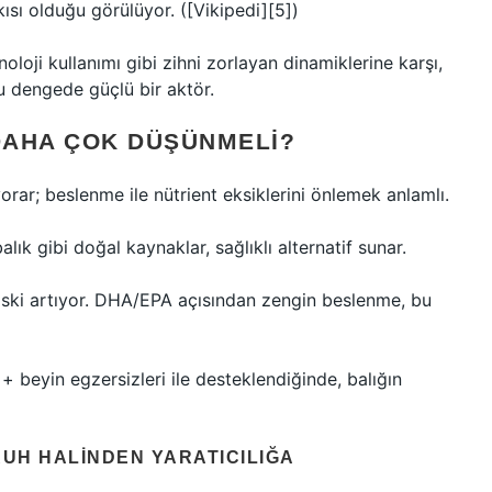
kısı olduğu görülüyor. ([Vikipedi][5])
oji kullanımı gibi zihni zorlayan dinamiklerine karşı,
 dengede güçlü bir aktör.
DAHA ÇOK DÜŞÜNMELI?
orar; beslenme ile nütrient eksiklerini önlemek anlamlı.
ık gibi doğal kaynaklar, sağlıklı alternatif sunar.
 riski artıyor. DHA/EPA açısından zengin beslenme, bu
+ beyin egzersizleri ile desteklendiğinde, balığın
UH HALINDEN YARATICILIĞA