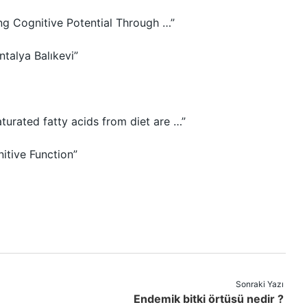
ing Cognitive Potential Through …”
Antalya Balıkevi”
urated fatty acids from diet are …”
itive Function”
Sonraki Yazı
Endemik bitki örtüsü nedir ?