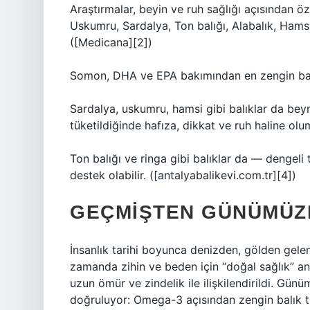
Araştırmalar, beyin ve ruh sağlığı açısından öz
Uskumru, Sardalya, Ton balığı, Alabalık, Hamsi 
([Medicana][2])
Somon, DHA ve EPA bakımından en zengin balık
Sardalya, uskumru, hamsi gibi balıklar da bey
tüketildiğinde hafıza, dikkat ve ruh haline olu
Ton balığı ve ringa gibi balıklar da — dengeli 
destek olabilir. ([antalyabalikevi.com.tr][4])
GEÇMIŞTEN GÜNÜMÜZE:
İnsanlık tarihi boyunca denizden, gölden gele
zamanda zihin ve beden için “doğal sağlık” an
uzun ömür ve zindelik ile ilişkilendirildi. Günü
doğruluyor: Omega-3 açısından zengin balık t