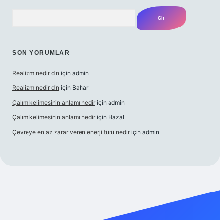
Arama
SON YORUMLAR
Realizm nedir din
için
admin
Realizm nedir din
için
Bahar
Çalım kelimesinin anlamı nedir
için
admin
Çalım kelimesinin anlamı nedir
için
Hazal
Çevreye en az zarar veren enerji türü nedir
için
admin
t güncel giriş
betexper bahis