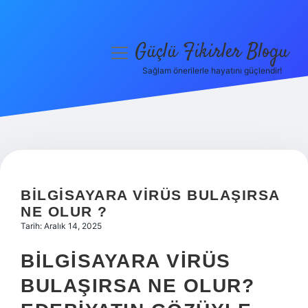
Güçlü Fikirler Blogu
menüyü
aç
Sağlam önerilerle hayatını güçlendir!
Anasayfa
Gizlilik Politikası
Yasal Uyarı
Hakkımızda
BILGISAYARA VIRÜS BULAŞIRSA
NE OLUR ?
Tarih: Aralık 14, 2025
BILGISAYARA VIRÜS
BULAŞIRSA NE OLUR?