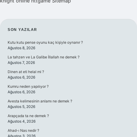
knight online
nttgame
Sitemap
SIDEBAR
SON YAZILAR
Kutu kutu pense oyunu kaç kişiyle oynanır ?
Ağustos 8, 2026
La tahzen ve La Galibe İllallah ne demek ?
Ağustos 7, 2026
Dinen at eti helal mi ?
Ağustos 6, 2026
Kumru neden yapılıyor ?
Ağustos 6, 2026
Avesta kelimesinin anlamı ne demek ?
Ağustos 5, 2026
Arapçada ta ne demek ?
Ağustos 4, 2026
Ahad-ı Nas nedir ?
Ağustos 3, 2026