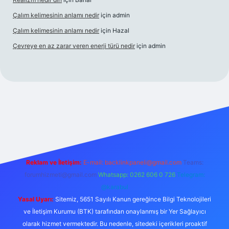
Çalım kelimesinin anlamı nedir
için
admin
Çalım kelimesinin anlamı nedir
için
Hazal
Çevreye en az zarar veren enerji türü nedir
için
admin
el giriş
betexper bahis
Reklam ve İletişim:
E-mail:
backlinkpaneli@gmail.com
Teams:
forumhizmeti@gmail.com
Whatsapp: 0262 606 0 726
Telegram:
@karabul
Yasal Uyarı:
Sitemiz, 5651 Sayılı Kanun gereğince Bilgi Teknolojileri
ve İletişim Kurumu (BTK) tarafından onaylanmış bir Yer Sağlayıcı
olarak hizmet vermektedir. Bu nedenle, sitedeki içerikleri proaktif