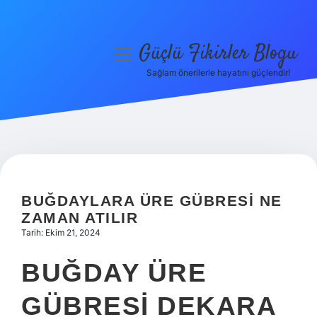
Güçlü Fikirler Blogu
menüyü
aç
Sağlam önerilerle hayatını güçlendir!
Anasayfa
Gizlilik Politikası
Yasal Uyarı
Hakkımızda
BUĞDAYLARA ÜRE GÜBRESI NE
ZAMAN ATILIR
Tarih: Ekim 21, 2024
BUĞDAY ÜRE
GÜBRESI DEKARA