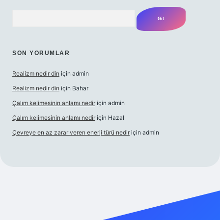
Arama
SON YORUMLAR
Realizm nedir din
için
admin
Realizm nedir din
için
Bahar
Çalım kelimesinin anlamı nedir
için
admin
Çalım kelimesinin anlamı nedir
için
Hazal
Çevreye en az zarar veren enerji türü nedir
için
admin
el giriş
betexper bahis