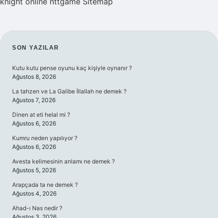
knight online
nttgame
Sitemap
SIDEBAR
SON YAZILAR
Kutu kutu pense oyunu kaç kişiyle oynanır ?
Ağustos 8, 2026
La tahzen ve La Galibe İllallah ne demek ?
Ağustos 7, 2026
Dinen at eti helal mi ?
Ağustos 6, 2026
Kumru neden yapılıyor ?
Ağustos 6, 2026
Avesta kelimesinin anlamı ne demek ?
Ağustos 5, 2026
Arapçada ta ne demek ?
Ağustos 4, 2026
Ahad-ı Nas nedir ?
Ağustos 3, 2026