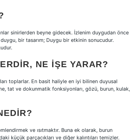
?
nlar sinirlerden beyne gidecek. İzlenim duygudan önce
r: duygu, bir tasarım; Duygu bir etkinin sonucudur.
gudur.
RDIR, NE IŞE YARAR?
arı toplarlar. En basit haliyle en iyi bilinen duyusal
tme, tat ve dokunmatik fonksiyonları, gözü, burun, kulak,
NEDIR?
mlendirmek ve ısıtmaktır. Buna ek olarak, burun
i küçük parçacıkları ve diğer kalıntıları temizler.