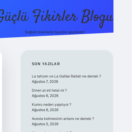
Güçlü Fikirler Blogu
Sağlam önerilerle hayatını güçlendir!
elexbet güncel 
SIDEBAR
SON YAZILAR
La tahzen ve La Galibe İllallah ne demek ?
Ağustos 7, 2026
Dinen at eti helal mi ?
Ağustos 6, 2026
Kumru neden yapılıyor ?
Ağustos 6, 2026
Avesta kelimesinin anlamı ne demek ?
Ağustos 5, 2026