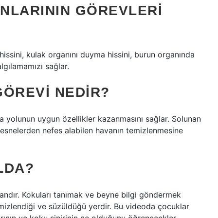
ANLARININ GÖREVLERI
 hissini, kulak organını duyma hissini, burun organında
lgılamamızı sağlar.
GÖREVI NEDIR?
a yolunun uygun özellikler kazanmasını sağlar. Solunan
nesnelerden nefes alabilen havanın temizlenmesine
LDA?
ndır. Kokuları tanımak ve beyne bilgi göndermek
mizlendiği ve süzüldüğü yerdir. Bu videoda çocuklar