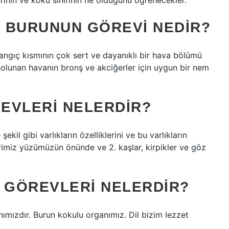
rının ve koku sinirinin ne olduğunu öğrenecekler.
 BURUNUN GÖREVI NEDIR?
angıç ​​kısmının çok sert ve dayanıklı bir hava bölümü
, solunan havanın bronş ve akciğerler için uygun bir nem
REVLERI NELERDIR?
il gibi varlıkların özelliklerini ve bu varlıkların
erimiz yüzümüzün önünde ve 2. kaşlar, kirpikler ve göz
E GÖREVLERI NELERDIR?
nımızdır. Burun kokulu organımız. Dil bizim lezzet