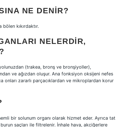
SINA NE DENIR?
a bölen kıkırdaktır.
GANLARI NELERDIR,
?
olunuzdan (trakea, bronş ve bronşiyoller),
dan ve ağızdan oluşur. Ana fonksiyon oksijeni nefes
a onları zararlı parçacıklardan ve mikroplardan korur
?
emli bir solunum organı olarak hizmet eder. Ayrıca tat
urun saçları ile filtrelenir. İnhale hava, akciğerlere