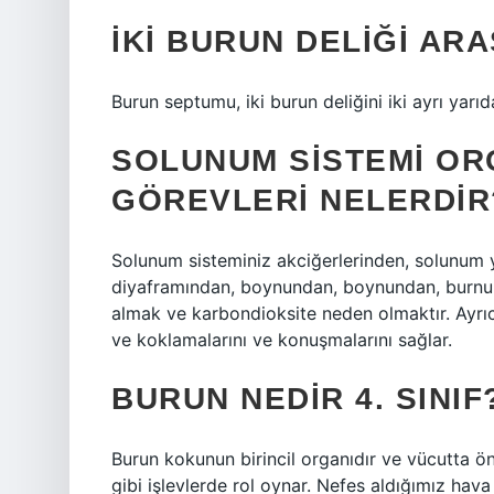
İKI BURUN DELIĞI ARA
Burun septumu, iki burun deliğini iki ayrı yarıd
SOLUNUM SISTEMI OR
GÖREVLERI NELERDIR
Solunum sisteminiz akciğerlerinden, solunum y
diyaframından, boynundan, boynundan, burnun
almak ve karbondioksite neden olmaktır. Ayrıc
ve koklamalarını ve konuşmalarını sağlar.
BURUN NEDIR 4. SINIF
Burun kokunun birincil organıdır ve vücutta ön
gibi işlevlerde rol oynar. Nefes aldığımız hava b