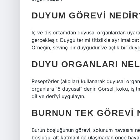
DUYUM GÖREVI NEDIR
İç ve dış ortamdan duyusal organlardan uyara
gerçekleşir. Duygu terimi titizlikle ayrılmalıdı
Örneğin, sevinç bir duygudur ve açlık bir duy
DUYU ORGANLARI NELE
Reseptörler (alıcılar) kullanarak duyusal organl
organlara “5 duyusal” denir. Görsel, koku, işi
dil ve deri’yi uygulayın.
BURNUN TEK GÖREVI 
Burun boşluğunun görevi, solunum havasını ne
boşluğu, alt katmanlığa ulaşmadan önce havadak