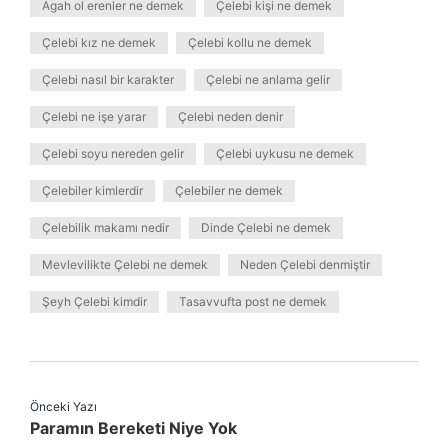
Agah ol erenler ne demek
Çelebi kişi ne demek
Çelebi kız ne demek
Çelebi kollu ne demek
Çelebi nasıl bir karakter
Çelebi ne anlama gelir
Çelebi ne işe yarar
Çelebi neden denir
Çelebi soyu nereden gelir
Çelebi uykusu ne demek
Çelebiler kimlerdir
Çelebiler ne demek
Çelebilik makamı nedir
Dinde Çelebi ne demek
Mevlevilikte Çelebi ne demek
Neden Çelebi denmiştir
Şeyh Çelebi kimdir
Tasavvufta post ne demek
Önceki Yazı
Paramın Bereketi Niye Yok