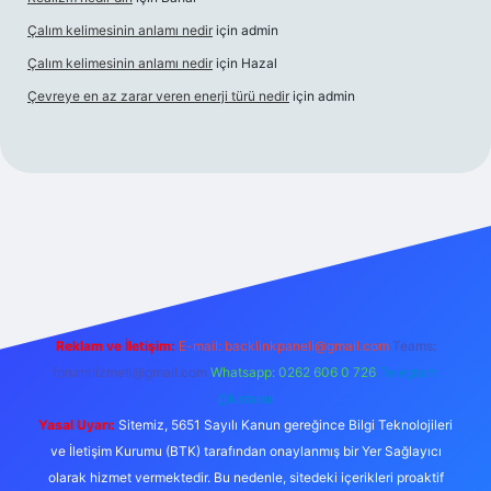
Çalım kelimesinin anlamı nedir
için
admin
Çalım kelimesinin anlamı nedir
için
Hazal
Çevreye en az zarar veren enerji türü nedir
için
admin
lexbet güncel giriş
betexper bahis
Reklam ve İletişim:
E-mail:
backlinkpaneli@gmail.com
Teams:
forumhizmeti@gmail.com
Whatsapp: 0262 606 0 726
Telegram:
@karabul
Yasal Uyarı:
Sitemiz, 5651 Sayılı Kanun gereğince Bilgi Teknolojileri
ve İletişim Kurumu (BTK) tarafından onaylanmış bir Yer Sağlayıcı
olarak hizmet vermektedir. Bu nedenle, sitedeki içerikleri proaktif