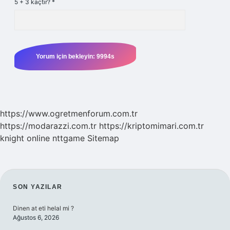
5 + 3 kaçtır?
*
https://www.ogretmenforum.com.tr
https://modarazzi.com.tr
https://kriptomimari.com.tr
knight online
nttgame
Sitemap
SIDEBAR
SON YAZILAR
Dinen at eti helal mi ?
Ağustos 6, 2026