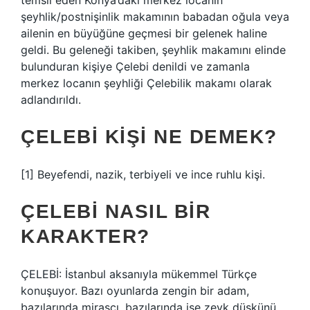
temsil eden Konya’daki merkez locanın
şeyhlik/postnişinlik makamının babadan oğula veya
ailenin en büyüğüne geçmesi bir gelenek haline
geldi. Bu geleneği takiben, şeyhlik makamını elinde
bulunduran kişiye Çelebi denildi ve zamanla
merkez locanın şeyhliği Çelebilik makamı olarak
adlandırıldı.
ÇELEBI KIŞI NE DEMEK?
[1] Beyefendi, nazik, terbiyeli ve ince ruhlu kişi.
ÇELEBI NASIL BIR
KARAKTER?
ÇELEBİ: İstanbul aksanıyla mükemmel Türkçe
konuşuyor. Bazı oyunlarda zengin bir adam,
bazılarında mirasçı, bazılarında ise zevk düşkünü