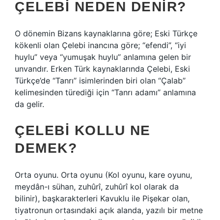
ÇELEBI NEDEN DENIR?
O dönemin Bizans kaynaklarına göre; Eski Türkçe
kökenli olan Çelebi inancına göre; “efendi”, “iyi
huylu” veya “yumuşak huylu” anlamına gelen bir
unvandır. Erken Türk kaynaklarında Çelebi, Eski
Türkçe’de “Tanrı” isimlerinden biri olan “Çalab”
kelimesinden türediği için “Tanrı adamı” anlamına
da gelir.
ÇELEBI KOLLU NE
DEMEK?
Orta oyunu. Orta oyunu (Kol oyunu, kare oyunu,
meydân-ı sühan, zuhûrî, zuhûrî kol olarak da
bilinir), başkarakterleri Kavuklu ile Pişekar olan,
tiyatronun ortasındaki açık alanda, yazılı bir metne