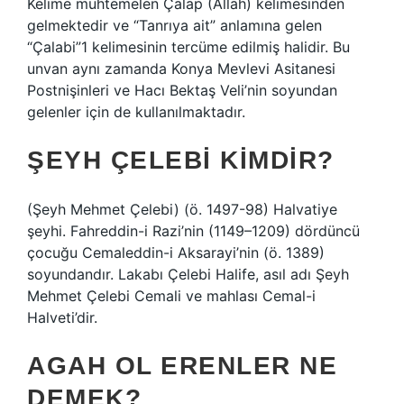
Kelime muhtemelen Çalap (Allah) kelimesinden
gelmektedir ve “Tanrıya ait” anlamına gelen
“Çalabi”1 kelimesinin tercüme edilmiş halidir. Bu
unvan aynı zamanda Konya Mevlevi Asitanesi
Postnişinleri ve Hacı Bektaş Veli’nin soyundan
gelenler için de kullanılmaktadır.
ŞEYH ÇELEBI KIMDIR?
(Şeyh Mehmet Çelebi) (ö. 1497-98) Halvatiye
şeyhi. Fahreddin-i Razi’nin (1149–1209) dördüncü
çocuğu Cemaleddin-i Aksarayi’nin (ö. 1389)
soyundandır. Lakabı Çelebi Halife, asıl adı Şeyh
Mehmet Çelebi Cemali ve mahlası Cemal-i
Halveti’dir.
AGAH OL ERENLER NE
DEMEK?