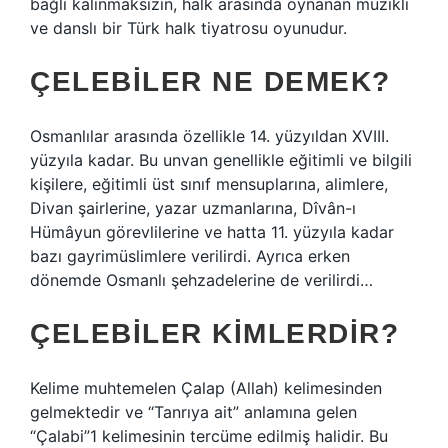
bağlı kalınmaksızın, halk arasında oynanan müzikli
ve danslı bir Türk halk tiyatrosu oyunudur.
ÇELEBILER NE DEMEK?
Osmanlılar arasında özellikle 14. yüzyıldan XVIII.
yüzyıla kadar. Bu unvan genellikle eğitimli ve bilgili
kişilere, eğitimli üst sınıf mensuplarına, alimlere,
Divan şairlerine, yazar uzmanlarına, Dîvân-ı
Hümâyun görevlilerine ve hatta 11. yüzyıla kadar
bazı gayrimüslimlere verilirdi. Ayrıca erken
dönemde Osmanlı şehzadelerine de verilirdi…
ÇELEBILER KIMLERDIR?
Kelime muhtemelen Çalap (Allah) kelimesinden
gelmektedir ve “Tanrıya ait” anlamına gelen
“Çalabi”1 kelimesinin tercüme edilmiş halidir. Bu