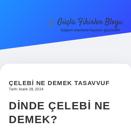
Güçlü Fikirler Blogu
menüyü
aç
Sağlam önerilerle hayatını güçlendir!
Anasayfa
Gizlilik Politikası
Yasal Uyarı
Hakkımızda
ÇELEBI NE DEMEK TASAVVUF
Tarih: Aralık 28, 2024
DINDE ÇELEBI NE
DEMEK?