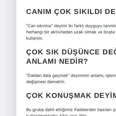
CANIM ÇOK SIKILDI DE
“Can sıkıntısı” deyimi iki farklı duyguyu tanım
herhangi bir aktiviteden uzak olmak ve boşta
kullanılır.
ÇOK SIK DÜŞÜNCE DEĞ
ANLAMI NEDIR?
“Daldan dala geçmek” deyiminin anlamı; işlerin
değişmesi demektir.
ÇOK KONUŞMAK DEYIM
Bu gruba dahil ettiğimiz ifadelerden bazıları 
kullanılmaktadır: Ağzı açık (Nis.