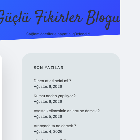
Güçlü Fikirler Blogu
Sağlam önerilerle hayatını güçlendir!
elexbet güncel 
SIDEBAR
SON YAZILAR
Dinen at eti helal mi ?
Ağustos 6, 2026
Kumru neden yapılıyor ?
Ağustos 6, 2026
Avesta kelimesinin anlamı ne demek ?
Ağustos 5, 2026
Arapçada ta ne demek ?
Ağustos 4, 2026