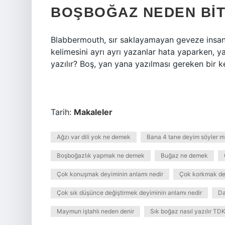
BOŞBOĞAZ NEDEN BITI
Blabbermouth, sır saklayamayan geveze insanla
kelimesini ayrı ayrı yazanlar hata yaparken, y
yazılır? Boş, yan yana yazılması gereken bir ke
Tarih:
Makaleler
Ağzı var dili yok ne demek
Bana 4 tane deyim söyler m
Boşboğazlık yapmak ne demek
Buğaz ne demek
Çok konuşmak deyiminin anlamı nedir
Çok korkmak dey
Çok sık düşünce değiştirmek deyiminin anlamı nedir
Da
Maymun iştahlı neden denir
Sık boğaz nasıl yazılır TD