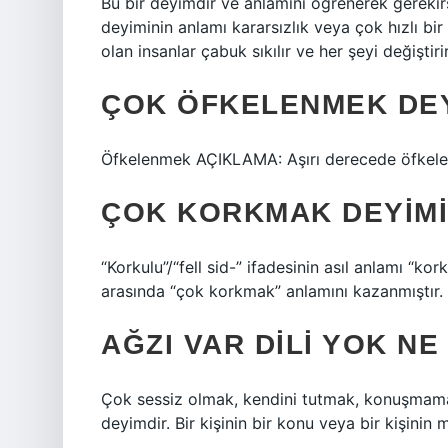
Bu bir deyimdir ve anlamını öğrenerek gerekirs
deyiminin anlamı kararsızlık veya çok hızlı bir
olan insanlar çabuk sıkılır ve her şeyi değiştirir
ÇOK ÖFKELENMEK DEY
Öfkelenmek AÇIKLAMA: Aşırı derecede öfkele
ÇOK KORKMAK DEYIMI
“Korkulu”/“fell sid-” ifadesinin asıl anlamı “kor
arasında “çok korkmak” anlamını kazanmıştır.
AĞZI VAR DILI YOK N
Çok sessiz olmak, kendini tutmak, konuşmamak
deyimdir. Bir kişinin bir konu veya bir kişini