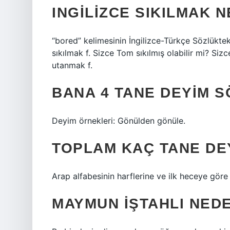
INGILIZCE SIKILMAK 
“bored” kelimesinin İngilizce-Türkçe Sözlükte
sıkılmak f. Sizce Tom sıkılmış olabilir mi? Siz
utanmak f.
BANA 4 TANE DEYIM S
Deyim örnekleri: Gönülden gönüle.
TOPLAM KAÇ TANE DE
Arap alfabesinin harflerine ve ilk heceye göre 
MAYMUN IŞTAHLI NED