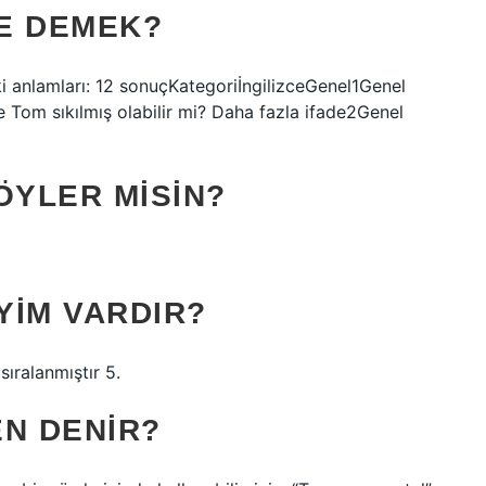
NE DEMEK?
ki anlamları: 12 sonuçKategoriİngilizceGenel1Genel
ce Tom sıkılmış olabilir mi? Daha fazla ifade2Genel
ÖYLER MISIN?
YIM VARDIR?
sıralanmıştır 5.
EN DENIR?