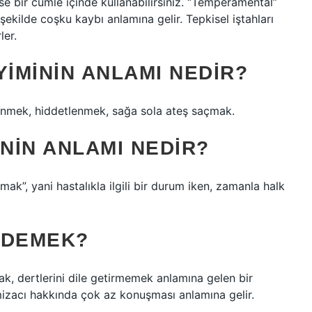
e bir cümle içinde kullanabilirsiniz. “Temperamental”
 şekilde coşku kaybı anlamına gelir. Tepkisel iştahları
ler.
IMININ ANLAMI NEDIR?
nmek, hiddetlenmek, sağa sola ateş saçmak.
NIN ANLAMI NEDIR?
kmak”, yani hastalıkla ilgili bir durum iken, zamanla halk
E DEMEK?
, dertlerini dile getirmemek anlamına gelen bir
n mizacı hakkında çok az konuşması anlamına gelir.