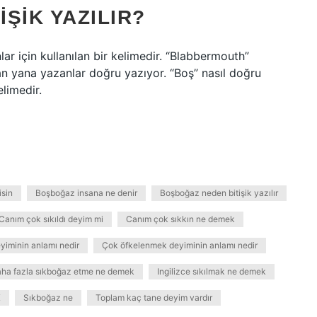
ŞIK YAZILIR?
r için kullanılan bir kelimedir. “Blabbermouth”
an yana yazanlar doğru yazıyor. “Boş” nasıl doğru
limedir.
isin
Boşboğaz insana ne denir
Boşboğaz neden bitişik yazılır
Canım çok sıkıldı deyim mi
Canım çok sıkkın ne demek
iminin anlamı nedir
Çok öfkelenmek deyiminin anlamı nedir
ha fazla sıkboğaz etme ne demek
Ingilizce sıkılmak ne demek
K
Sıkboğaz ne
Toplam kaç tane deyim vardır