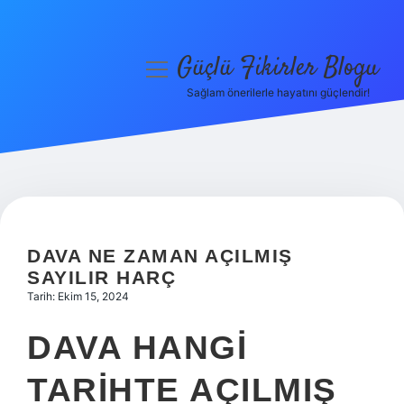
Güçlü Fikirler Blogu
menüyü
aç
Sağlam önerilerle hayatını güçlendir!
Anasayfa
Gizlilik Politikası
Yasal Uyarı
Hakkımızda
DAVA NE ZAMAN AÇILMIŞ
SAYILIR HARÇ
Tarih: Ekim 15, 2024
DAVA HANGI
TARIHTE AÇILMIŞ