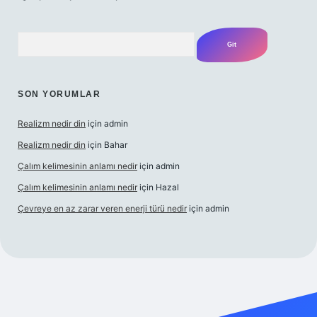
Arama
SON YORUMLAR
Realizm nedir din
için
admin
Realizm nedir din
için
Bahar
Çalım kelimesinin anlamı nedir
için
admin
Çalım kelimesinin anlamı nedir
için
Hazal
Çevreye en az zarar veren enerji türü nedir
için
admin
el giriş
betexper bahis