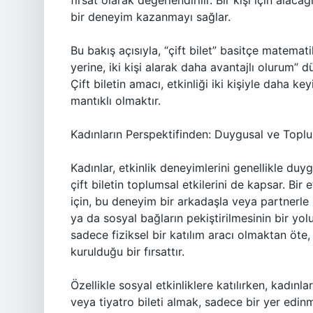
fırsat olarak değerlendirilir. Bir kişi için alacağı 
bir deneyim kazanmayı sağlar.
Bu bakış açısıyla, “çift bilet” basitçe matemati
yerine, iki kişi alarak daha avantajlı olurum” d
Çift biletin amacı, etkinliği iki kişiyle daha k
mantıklı olmaktır.
Kadınların Perspektifinden: Duygusal ve Toplu
Kadınlar, etkinlik deneyimlerini genellikle duyg
çift biletin toplumsal etkilerini de kapsar. Bir
için, bu deneyim bir arkadaşla veya partnerle pay
ya da sosyal bağların pekiştirilmesinin bir yolu o
sadece fiziksel bir katılım aracı olmaktan öte, 
kurulduğu bir fırsattır.
Özellikle sosyal etkinliklere katılırken, kadın
veya tiyatro bileti almak, sadece bir yer edi