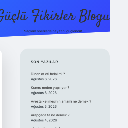
Güçlü Fikirler Blogu
Sağlam önerilerle hayatını güçlendir!
elexbet gün
SIDEBAR
SON YAZILAR
Dinen at eti helal mi ?
Ağustos 6, 2026
Kumru neden yapılıyor ?
Ağustos 6, 2026
Avesta kelimesinin anlamı ne demek ?
Ağustos 5, 2026
Arapçada ta ne demek ?
Ağustos 4, 2026