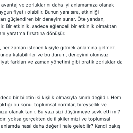
tin avantaj ve zorluklarını daha iyi anlamamıza olanak
gun fiyatlı olabilir. Bunun yanı sıra, etkinliği
ları güçlendiren bir deneyim sunar. Öte yandan,
. Bir etkinlik, sadece eğlenceli bir etkinlik olmaktan
anı yaratma fırsatına dönüşür.
k, her zaman istenen kişiyle gitmek anlamına gelmez.
orunda kalabilirler ve bu durum, deneyimi olumsuz
ı fiyat farkları ve zaman yönetimi gibi pratik zorluklar da
ece bir biletin iki kişilik olmasıyla sınırlı değildir. Hem
aktığı bu konu, toplumsal normlar, bireysellik ve
za olanak tanır. Bu yazı sizi düşünmeye sevk etti mi?
dır, yoksa gerçekten de ilişkilerimizi ve toplumsal
anlamda nasıl daha değerli hale gelebilir? Kendi bakış