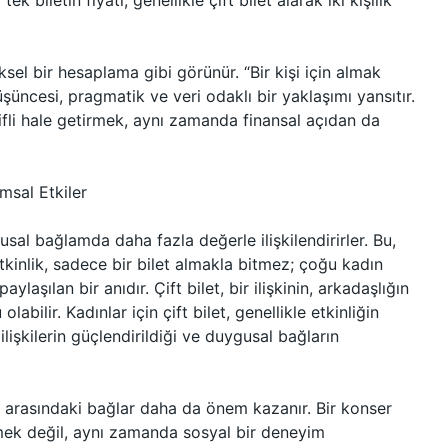
tek biletin fiyatı, genellikle çift bilet alarak iki kişilik
ksel bir hesaplama gibi görünür. “Bir kişi için almak
üşüncesi, pragmatik ve veri odaklı bir yaklaşımı yansıtır.
eyifli hale getirmek, aynı zamanda finansal açıdan da
msal Etkiler
usal bağlamda daha fazla değerle ilişkilendirirler. Bu,
 etkinlik, sadece bir bilet almakla bitmez; çoğu kadın
laşılan bir anıdır. Çift bilet, bir ilişkinin, arkadaşlığın
labilir. Kadınlar için çift bilet, genellikle etkinliğin
ilişkilerin güçlendirildiği ve duygusal bağların
lar arasındaki bağlar daha da önem kazanır. Bir konser
nmek değil, aynı zamanda sosyal bir deneyim