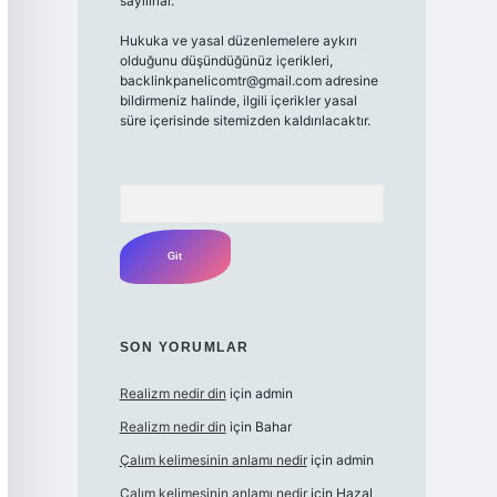
sayılırlar.
Hukuka ve yasal düzenlemelere aykırı
olduğunu düşündüğünüz içerikleri,
backlinkpanelicomtr@gmail.com
adresine
bildirmeniz halinde, ilgili içerikler yasal
süre içerisinde sitemizden kaldırılacaktır.
Arama
SON YORUMLAR
Realizm nedir din
için
admin
Realizm nedir din
için
Bahar
Çalım kelimesinin anlamı nedir
için
admin
Çalım kelimesinin anlamı nedir
için
Hazal