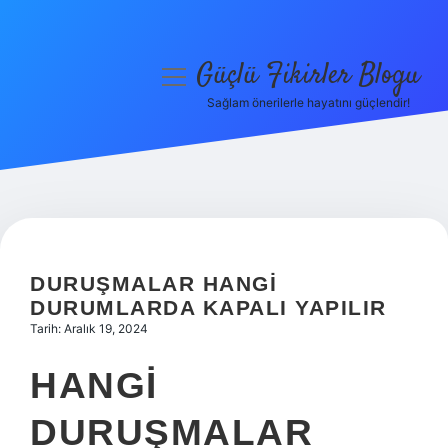
Güçlü Fikirler Blogu
menüyü
aç
Sağlam önerilerle hayatını güçlendir!
Anasayfa
Gizlilik Politikası
Yasal Uyarı
Hakkımızda
DURUŞMALAR HANGI
DURUMLARDA KAPALI YAPILIR
Tarih: Aralık 19, 2024
HANGI
DURUŞMALAR