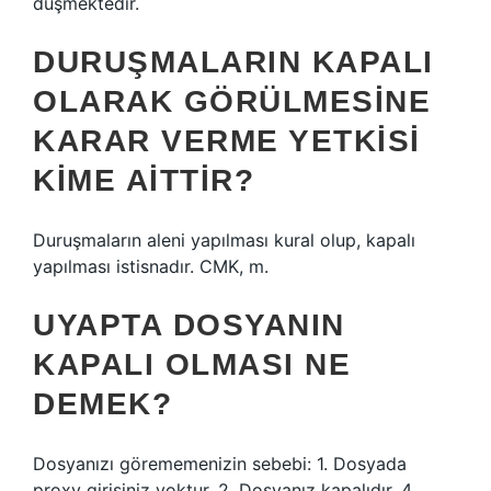
düşmektedir.
DURUŞMALARIN KAPALI
OLARAK GÖRÜLMESINE
KARAR VERME YETKISI
KIME AITTIR?
Duruşmaların aleni yapılması kural olup, kapalı
yapılması istisnadır. CMK, m.
UYAPTA DOSYANIN
KAPALI OLMASI NE
DEMEK?
Dosyanızı görememenizin sebebi: 1. Dosyada
proxy girişiniz yoktur. 2. Dosyanız kapalıdır. 4.