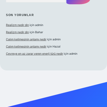
SON YORUMLAR
Realizm nedir din
için
admin
Realizm nedir din
için
Bahar
Çalım kelimesinin anlamı nedir
için
admin
Çalım kelimesinin anlamı nedir
için
Hazal
Çevreye en az zarar veren enerji türü nedir
için
admin
el giriş
betexper bahis