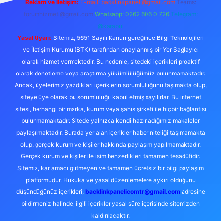
Reklam ve İletişim:
E-mail:
backlinkpaneli@gmail.com
Teams:
forumhizmeti@gmail.com
Whatsapp: 0262 606 0 726
Telegram:
@karabul
Yasal Uyarı:
Sitemiz, 5651 Sayılı Kanun gereğince Bilgi Teknolojileri
ve İletişim Kurumu (BTK) tarafından onaylanmış bir Yer Sağlayıcı
olarak hizmet vermektedir. Bu nedenle, sitedeki içerikleri proaktif
olarak denetleme veya araştırma yükümlülüğümüz bulunmamaktadır.
Ancak, üyelerimiz yazdıkları içeriklerin sorumluluğunu taşımakta olup,
siteye üye olarak bu sorumluluğu kabul etmiş sayılırlar. Bu internet
sitesi, herhangi bir marka, kurum veya şahıs şirketi ile hiçbir bağlantısı
bulunmamaktadır. Sitede yalnızca kendi hazırladığımız makaleler
paylaşılmaktadır. Burada yer alan içerikler haber niteliği taşımamakta
olup, gerçek kurum ve kişiler hakkında paylaşım yapılmamaktadır.
Gerçek kurum ve kişiler ile isim benzerlikleri tamamen tesadüfidir.
Sitemiz, kar amacı gütmeyen ve tamamen ücretsiz bir bilgi paylaşım
platformudur. Hukuka ve yasal düzenlemelere aykırı olduğunu
düşündüğünüz içerikleri,
backlinkpanelicomtr@gmail.com
adresine
bildirmeniz halinde, ilgili içerikler yasal süre içerisinde sitemizden
kaldırılacaktır.