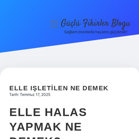
Güçlü Fikirler Blogu
menüyü
aç
Sağlam önerilerle hayatını güçlendir!
Anasayfa
Gizlilik Politikası
Yasal Uyarı
Hakkımızda
ELLE IŞLETILEN NE DEMEK
Tarih: Temmuz 17, 2025
ELLE HALAS
YAPMAK NE