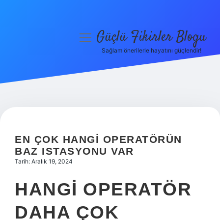
Güçlü Fikirler Blogu
menüyü
aç
Sağlam önerilerle hayatını güçlendir!
Anasayfa
Gizlilik Politikası
Yasal Uyarı
Hakkımızda
EN ÇOK HANGI OPERATÖRÜN
BAZ ISTASYONU VAR
Tarih: Aralık 19, 2024
HANGI OPERATÖR
DAHA ÇOK