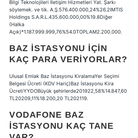
Bilgi Teknolojileri İletişim Hizmetleri Yat. Şarkı
söylemek. ve tik. A.Ş.576.400.000,24%26.2IMTIS
Holdings S.A.R.L.435.600.000,00%19.8Diğer
(Halka
Açık)*1.187.999.999,76%54.0TOPLAM2.200.000.
BAZ ISTASYONU IÇIN
KAÇ PARA VERIYORLAR?
Ulusal Emlak Baz İstasyonu KiralamaYer Seçimi
Belgesi Ücreti (KDV Hariç)Baz İstasyonu Kira
ÜcretiYYDOBüyük şehirlerde201922,58%14.847,60
TL20209,11%18.200,20 TL202119.
VODAFONE BAZ
ISTASYONU KAÇ TANE
VAR?