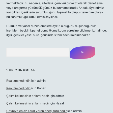
vermektedir. Bu nedenle, sitedeki içerikleri proaktif olarak denetleme
veya araştırma yükümlülüğümüz bulunmamaktadır. Ancak, üyelerimiz
yazdıkları içeriklerin sorumluluğunu taşımakta olup, siteye üye olarak
bu sorumluluğu kabul etmiş sayılırlar.
Hukuka ve yasal düzenlemelere aykırı olduğunu düşündüğünüz
içerikleri,
backlinkpanelicomtr@gmail.com
adresine bildirmeniz halinde,
ilgili içerikler yasal süre içerisinde sitemizden kaldırılacaktır.
Arama
SON YORUMLAR
Realizm nedir din
için
admin
Realizm nedir din
için
Bahar
Çalım kelimesinin anlamı nedir
için
admin
Çalım kelimesinin anlamı nedir
için
Hazal
Çevreye en az zarar veren enerji türü nedir
için
admin