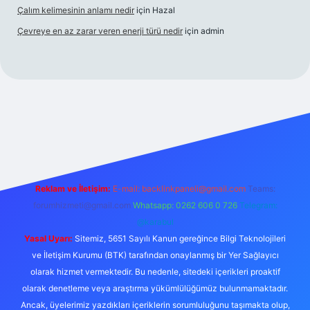
Çalım kelimesinin anlamı nedir
için
Hazal
Çevreye en az zarar veren enerji türü nedir
için
admin
üncel giriş
betexper bahis
Reklam ve İletişim:
E-mail:
backlinkpaneli@gmail.com
Teams:
forumhizmeti@gmail.com
Whatsapp: 0262 606 0 726
Telegram:
@karabul
Yasal Uyarı:
Sitemiz, 5651 Sayılı Kanun gereğince Bilgi Teknolojileri
ve İletişim Kurumu (BTK) tarafından onaylanmış bir Yer Sağlayıcı
olarak hizmet vermektedir. Bu nedenle, sitedeki içerikleri proaktif
olarak denetleme veya araştırma yükümlülüğümüz bulunmamaktadır.
Ancak, üyelerimiz yazdıkları içeriklerin sorumluluğunu taşımakta olup,