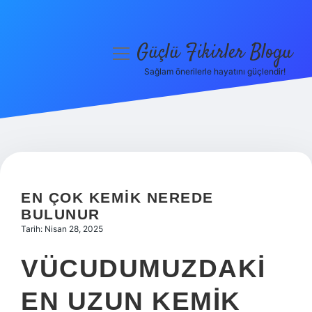
Güçlü Fikirler Blogu
menüyü
aç
Sağlam önerilerle hayatını güçlendir!
Anasayfa
Gizlilik Politikası
Yasal Uyarı
Hakkımızda
EN ÇOK KEMIK NEREDE
BULUNUR
Tarih: Nisan 28, 2025
VÜCUDUMUZDAKI
EN UZUN KEMIK