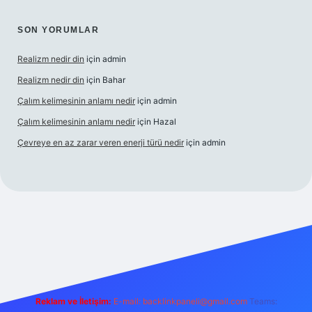
SON YORUMLAR
Realizm nedir din
için
admin
Realizm nedir din
için
Bahar
Çalım kelimesinin anlamı nedir
için
admin
Çalım kelimesinin anlamı nedir
için
Hazal
Çevreye en az zarar veren enerji türü nedir
için
admin
t güncel giriş
betexper bahis
Reklam ve İletişim:
E-mail:
backlinkpaneli@gmail.com
Teams: