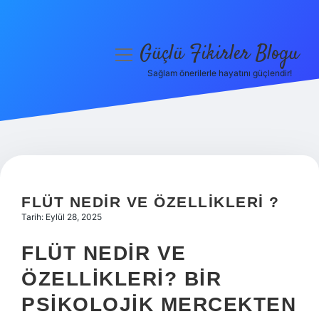
Güçlü Fikirler Blogu
menüyü
aç
Sağlam önerilerle hayatını güçlendir!
Anasayfa
Gizlilik Politikası
Yasal Uyarı
Hakkımızda
FLÜT NEDIR VE ÖZELLIKLERI ?
Tarih: Eylül 28, 2025
FLÜT NEDIR VE
ÖZELLIKLERI? BIR
PSIKOLOJIK MERCEKTEN