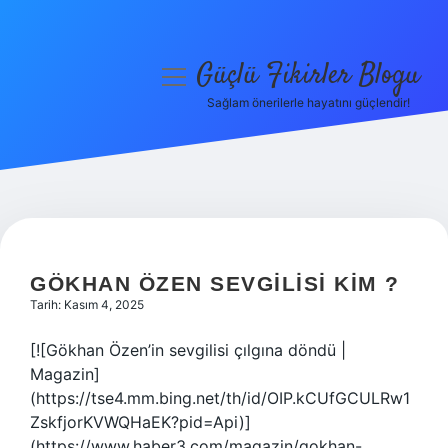
Güçlü Fikirler Blogu
menüyü
aç
Sağlam önerilerle hayatını güçlendir!
Anasayfa
Gizlilik Politikası
Yasal Uyarı
Hakkımızda
GÖKHAN ÖZEN SEVGILISI KIM ?
Tarih: Kasım 4, 2025
[![Gökhan Özen’in sevgilisi çılgına döndü |
Magazin]
(https://tse4.mm.bing.net/th/id/OIP.kCUfGCULRw1
ZskfjorKVWQHaEK?pid=Api)]
(https://www.haber3.com/magazin/gokhan-