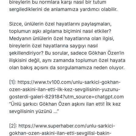
bireylerin bu normlara karşı nasıl bir tutum
sergilediklerini de anlamamıza yardımcı olabilir.
Sizce, ünlülerin özel hayatlarını paylaşmaları,
toplumun aşkı algılama biçimini nasıl etkiler?
Medyanın ünlülerin özel hayatlarına olan ilgisi,
bireylerin özel hayatlarına saygıyı nasıl
şekillendiriyor? Bu sorular, sadece Gökhan Özen’in
ilişkisini değil, aynı zamanda toplumun özel hayata
olan bakış açısını da sorgulamamıza neden oluyor.
[1]: https://www.tv100.com/unlu-sarkici-gokhan-
ozen-askini-ilan-etti-ilk-kez-sevgilisinin-yuzunu-
gosterdi-galeri-829184?utm_source=chatgpt.com
“Ünlü şarkıcı Gökhan Özen aşkını ilan etti! İlk kez
sevgilisinin yüzünü …”
[2]: https://www.superhaber.com/unlu-sarkici-
gokhan-ozen-askini-ilan-etti-sevgilisi-bakin-