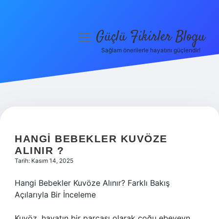
Güçlü Fikirler Blogu
menüyü
aç
Sağlam önerilerle hayatını güçlendir!
Anasayfa
Gizlilik Politikası
Yasal Uyarı
Hakkımızda
HANGI BEBEKLER KUVÖZE
ALINIR ?
Tarih: Kasım 14, 2025
Hangi Bebekler Kuvöze Alınır? Farklı Bakış
Açılarıyla Bir İnceleme
Kuvöz, hayatın bir parçası olarak çoğu ebeveyn