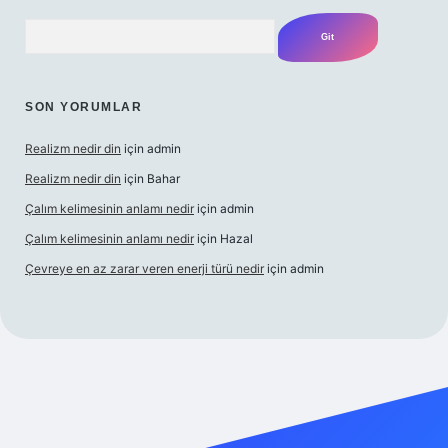
Arama
SON YORUMLAR
Realizm nedir din
için
admin
Realizm nedir din
için
Bahar
Çalım kelimesinin anlamı nedir
için
admin
Çalım kelimesinin anlamı nedir
için
Hazal
Çevreye en az zarar veren enerji türü nedir
için
admin
t güncel giriş
betexper bahis