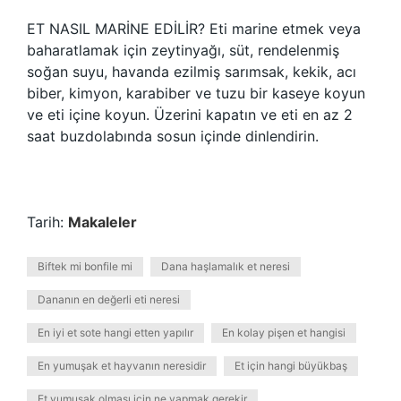
ET NASIL MARİNE EDİLİR? Eti marine etmek veya
baharatlamak için zeytinyağı, süt, rendelenmiş
soğan suyu, havanda ezilmiş sarımsak, kekik, acı
biber, kimyon, karabiber ve tuzu bir kaseye koyun
ve eti içine koyun. Üzerini kapatın ve eti en az 2
saat buzdolabında sosun içinde dinlendirin.
Tarih:
Makaleler
Biftek mi bonfile mi
Dana haşlamalık et neresi
Dananın en değerli eti neresi
En iyi et sote hangi etten yapılır
En kolay pişen et hangisi
En yumuşak et hayvanın neresidir
Et için hangi büyükbaş
Et yumuşak olması için ne yapmak gerekir