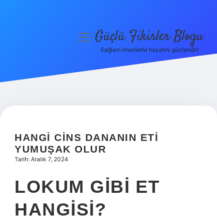
Güçlü Fikirler Blogu
menüyü
aç
Sağlam önerilerle hayatını güçlendir!
Anasayfa
Gizlilik Politikası
Yasal Uyarı
Hakkımızda
HANGI CINS DANANIN ETI
YUMUŞAK OLUR
Tarih: Aralık 7, 2024
LOKUM GIBI ET
HANGISI?