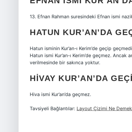
EFNAN ISMI KUR’AN’D
13. Efnan Rahman suresindeki Efnan ismi nazi
HATUN KUR’AN’DA GE
Hatun isminin Kur’an-ı Kerim’de geçip geçmedi
Hatun ismi Kur’an-ı Kerim’de geçmez. Ancak an
verilmesinde bir sakınca yoktur.
HIVAY KUR’AN’DA GEÇ
Hiva ismi Kur’an’da geçmez.
Tavsiyeli Bağlantılar:
Layout Çizimi Ne Demek