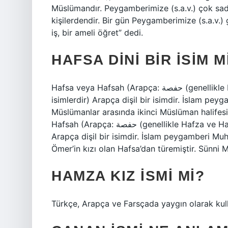
Müslümandır. Peygamberimize (s.a.v.) çok sadı
kişilerdendir. Bir gün Peygamberimize (s.a.v.)
iş, bir ameli öğret” dedi.
HAFSA DINI BIR ISIM M
Hafsa veya Hafsah (Arapça: حفصة‎ (genellikle Hafza ve Hafiza ile karıştırılır, ancak üçü de farklı
isimlerdir) Arapça dişil bir isimdir. İslam p
Müslümanlar arasında ikinci Müslüman halifesi
Hafsah (Arapça: حفصة‎ (genellikle Hafza ve Hafiza ile karıştırılır, ancak üçü de farklı isimlerdir)
Arapça dişil bir isimdir. İslam peygamberi Mu
Ömer’in kızı olan Hafsa’dan türemiştir. Sünni 
HAMZA KIZ ISMI MI?
Türkçe, Arapça ve Farsçada yaygın olarak kulla