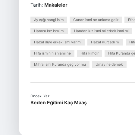
Tarih:
Makaleler
Ay ışığı hangi isim
Canan ismi ne anlama gelir
Efn
Hamza kız ismi mi
Handan kız ismi mi erkek ismi mi
Hazal diye erkek ismi var mı
Hazal Kürt adı mı
Hif
Hifa isminin anlamı ne
Hifa kimdir
Hifa Kuranda g
Mihra ismi Kuranda geçiyor mu
Umay ne demek
Önceki Yazı
Beden Eğitimi Kaç Maaş