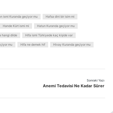
an ismi Kuranda geçiyor mu
Hafsa dini bir isim mi
Hande Kürt ismi mi
Hatun Kuranda geçiyor mu
a hangi dilde
Hifa ismi Türkiyede kaç kişide var
eçiyor mu
Hifa ne demek hif
Hivay Kuranda geçiyor mu
Sonraki Yazı
Anemi Tedavisi Ne Kadar Sürer