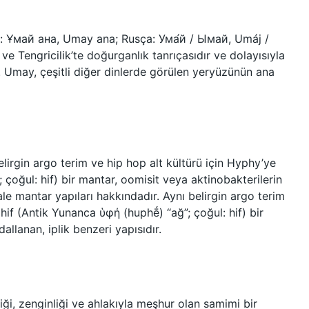
e Tengricilik’te doğurganlık tanrıçasıdır ve dolayısıyla
r. Umay, çeşitli diğer dinlerde görülen yeryüzünün ana
lirgin argo terim ve hip hop alt kültürü için Hyphy’ye
 çoğul: hif) bir mantar, oomisit veya aktinobakterilerin
ale mantar yapıları hakkındadır. Aynı belirgin argo terim
 hif (Antik Yunanca ὑφή (huphḗ) “ağ”; çoğul: hif) bir
allanan, iplik benzeri yapısıdır.
ği, zenginliği ve ahlakıyla meşhur olan samimi bir