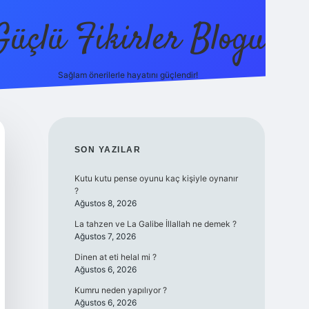
Güçlü Fikirler Blogu
Sağlam önerilerle hayatını güçlendir!
elexbet güncel
SIDEBAR
SON YAZILAR
Kutu kutu pense oyunu kaç kişiyle oynanır
?
Ağustos 8, 2026
La tahzen ve La Galibe İllallah ne demek ?
Ağustos 7, 2026
Dinen at eti helal mi ?
Ağustos 6, 2026
Kumru neden yapılıyor ?
Ağustos 6, 2026