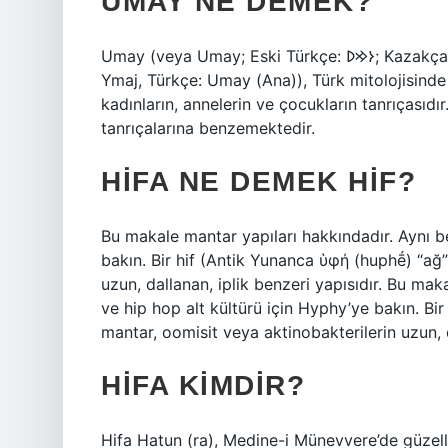
UMAY NE DEMEK?
Umay (veya Umay; Eski Türkçe: 𐰆𐰢𐰖; Kazakça: Ұмай aна, Umay ana; Rusça: Ума́й / Ымай, Umáj /
Ymaj, Türkçe: Umay (Ana)), Türk mitolojisinde v
kadınların, annelerin ve çocukların tanrıçasıdı
tanrıçalarına benzemektedir.
HIFA NE DEMEK HIF?
Bu makale mantar yapıları hakkındadır. Aynı be
bakın. Bir hif (Antik Yunanca ὑφή (huphḗ) “ağ”;
uzun, dallanan, iplik benzeri yapısıdır. Bu mak
ve hip hop alt kültürü için Hyphy’ye bakın. Bir
mantar, oomisit veya aktinobakterilerin uzun, d
HIFA KIMDIR?
Hifa Hatun (ra), Medine-i Münevvere’de güzelli