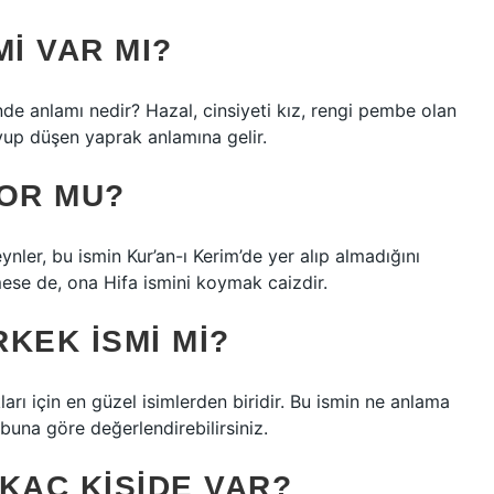
MI VAR MI?
e anlamı nedir? Hazal, cinsiyeti kız, rengi pembe olan
uyup düşen yaprak anlamına gelir.
YOR MU?
er, bu ismin Kur’an-ı Kerim’de yer alıp almadığını
mese de, ona Hifa ismini koymak caizdir.
RKEK ISMI MI?
arı için en güzel isimlerden biridir. Bu ismin ne anlama
buna göre değerlendirebilirsiniz.
 KAÇ KIŞIDE VAR?