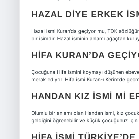
HAZAL DIYE ERKEK IS
Hazal ismi Kuran’da geçiyor mu, TDK sözlüğünd
bir isimdir. Hazal isminin anlamı ağaçtan kur
HIFA KURAN’DA GEÇI
Çocuğuna Hifa ismini koymayı düşünen ebeveynl
merak ediyor. Hifa ismi Kur’an-ı Kerim’de geç
HANDAN KIZ ISMI MI E
Olumlu bir anlamı olan Handan ismi, kız çocukl
geldiğini öğrenebilir ve küçük çocuğunuz için 
HIFA ISMI TÜRKIYE’DE