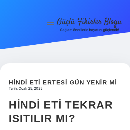
Güçlü Fikirler Blogu
menüyü
aç
Sağlam önerilerle hayatını güçlendir!
Anasayfa
Gizlilik Politikası
Yasal Uyarı
Hakkımızda
HINDI ETI ERTESI GÜN YENIR MI
Tarih: Ocak 25, 2025
HINDI ETI TEKRAR
ISITILIR MI?