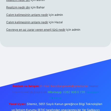
Realizm nedir din
için
Bahar
Çalım kelimesinin anlamı nedir
için
admin
Çalım kelimesinin anlamı nedir
için
Hazal
Çevreye en az zarar veren enerji türü nedir
için
admin
el giriş
betexper bahis
Reklam ve İletişim:
E-mail:
backlinkpaneli@gmail.com
Teams:
forumhizmeti@gmail.com
Whatsapp: 0262 606 0 726
Telegram:
@karabul
Yasal Uyarı:
Sitemiz, 5651 Sayılı Kanun gereğince Bilgi Teknolojileri
ve İletişim Kurumu (BTK) tarafından onaylanmış bir Yer Sağlayıcı