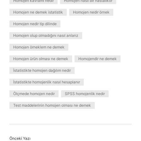
Homojen kavramı nedir
Homojen nasıl bir hastalıktır
Homojen ne demek istatistik
Homojen nedir örnek
Homojen nedir tip dilinde
Homojen olup olmadığını nasıl anlarız
Homojen örneklem ne demek
Homojen ürün olması ne demek
Homojendir ne demek
İstatistikte homojen dağılım nedir
İstatistikte homojenlik nasıl hesaplanır
Ölçmede homojen nedir
SPSS homojenlik nedir
Test maddelerinin homojen olması ne demek
Önceki Yazı