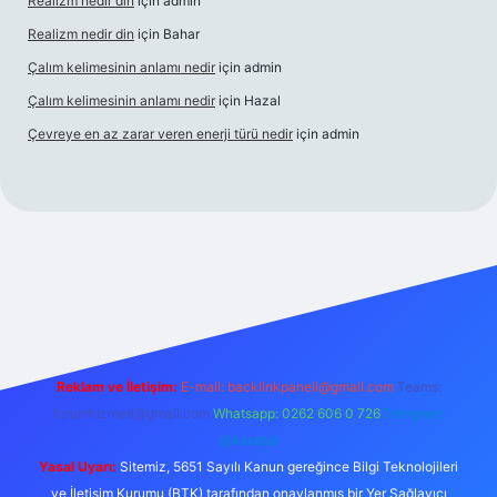
Realizm nedir din
için
admin
Realizm nedir din
için
Bahar
Çalım kelimesinin anlamı nedir
için
admin
Çalım kelimesinin anlamı nedir
için
Hazal
Çevreye en az zarar veren enerji türü nedir
için
admin
el giriş
betexper bahis
Reklam ve İletişim:
E-mail:
backlinkpaneli@gmail.com
Teams:
forumhizmeti@gmail.com
Whatsapp: 0262 606 0 726
Telegram:
@karabul
Yasal Uyarı:
Sitemiz, 5651 Sayılı Kanun gereğince Bilgi Teknolojileri
ve İletişim Kurumu (BTK) tarafından onaylanmış bir Yer Sağlayıcı