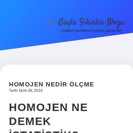
Güçlü Fikirler Blogu
menüyü
aç
Sağlam önerilerle hayatını güçlendir!
Anasayfa
Gizlilik Politikası
Yasal Uyarı
Hakkımızda
HOMOJEN NEDIR ÖLÇME
Tarih: Ekim 26, 2024
HOMOJEN NE
DEMEK