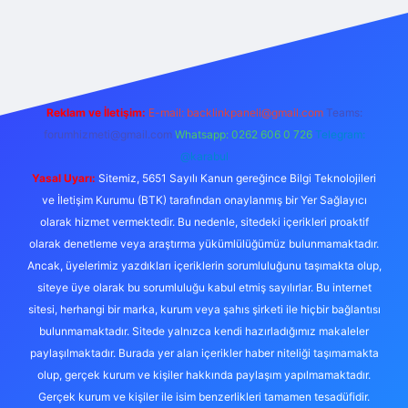
el giriş
betexper bahis
Reklam ve İletişim:
E-mail:
backlinkpaneli@gmail.com
Teams:
forumhizmeti@gmail.com
Whatsapp: 0262 606 0 726
Telegram:
@karabul
Yasal Uyarı:
Sitemiz, 5651 Sayılı Kanun gereğince Bilgi Teknolojileri
ve İletişim Kurumu (BTK) tarafından onaylanmış bir Yer Sağlayıcı
olarak hizmet vermektedir. Bu nedenle, sitedeki içerikleri proaktif
olarak denetleme veya araştırma yükümlülüğümüz bulunmamaktadır.
Ancak, üyelerimiz yazdıkları içeriklerin sorumluluğunu taşımakta olup,
siteye üye olarak bu sorumluluğu kabul etmiş sayılırlar. Bu internet
sitesi, herhangi bir marka, kurum veya şahıs şirketi ile hiçbir bağlantısı
bulunmamaktadır. Sitede yalnızca kendi hazırladığımız makaleler
paylaşılmaktadır. Burada yer alan içerikler haber niteliği taşımamakta
olup, gerçek kurum ve kişiler hakkında paylaşım yapılmamaktadır.
Gerçek kurum ve kişiler ile isim benzerlikleri tamamen tesadüfidir.