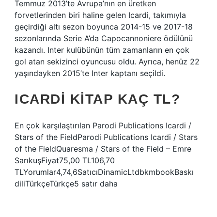
Temmuz 2013’te Avrupa’nın en üretken
forvetlerinden biri haline gelen Icardi, takımıyla
geçirdiği altı sezon boyunca 2014-15 ve 2017-18
sezonlarında Serie A’da Capocannoniere ödülünü
kazandı. Inter kulübünün tüm zamanların en çok
gol atan sekizinci oyuncusu oldu. Ayrıca, henüz 22
yaşındayken 2015’te Inter kaptanı seçildi.
ICARDI KITAP KAÇ TL?
En çok karşılaştırılan Parodi Publications Icardi /
Stars of the FieldParodi Publications Icardi / Stars
of the FieldQuaresma / Stars of the Field – Emre
SarıkuşFiyat75,00 TL106,70
TLYorumlar4,74,6SatıcıDinamicLtdbkmbookBaskı
diliTürkçeTürkçe5 satır daha