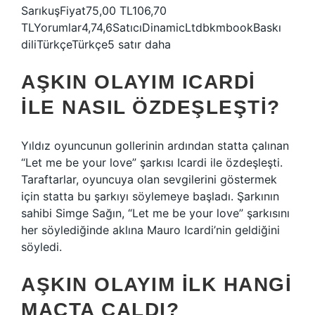
SarıkuşFiyat75,00 TL106,70
TLYorumlar4,74,6SatıcıDinamicLtdbkmbookBaskı
diliTürkçeTürkçe5 satır daha
AŞKIN OLAYIM ICARDI
ILE NASIL ÖZDEŞLEŞTI?
Yıldız oyuncunun gollerinin ardından statta çalınan
“Let me be your love” şarkısı Icardi ile özdeşleşti.
Taraftarlar, oyuncuya olan sevgilerini göstermek
için statta bu şarkıyı söylemeye başladı. Şarkının
sahibi Simge Sağın, “Let me be your love” şarkısını
her söylediğinde aklına Mauro Icardi’nin geldiğini
söyledi.
AŞKIN OLAYIM ILK HANGI
MAÇTA ÇALDI?