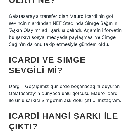
OLAYI NE?
Galatasaray’a transfer olan Mauro Icardi’nin gol
sevincinin ardından NEF Stadı’nda Simge Sağın’ın
“Aşkın Olayım” adlı şarkısı çalındı. Arjantinli forvetin
bu şarkıyı sosyal medyada paylaşması ve Simge
Sağın’ın da onu takip etmesiyle gündem oldu.
ICARDI VE SIMGE
SEVGILI MI?
Dergi | Geçtiğimiz günlerde boşanacağını duyuran
Galatasaray’ın dünyaca ünlü golcüsü Mauro Icardi
ile ünlü şarkıcı Simge’nin aşk dolu çifti… Instagram.
ICARDI HANGI ŞARKI ILE
ÇIKTI?