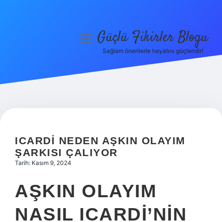
Güçlü Fikirler Blogu
menüyü
aç
Sağlam önerilerle hayatını güçlendir!
Anasayfa
Gizlilik Politikası
Yasal Uyarı
Hakkımızda
ICARDI NEDEN AŞKIN OLAYIM
ŞARKISI ÇALIYOR
Tarih: Kasım 9, 2024
AŞKIN OLAYIM
NASIL ICARDI’NIN