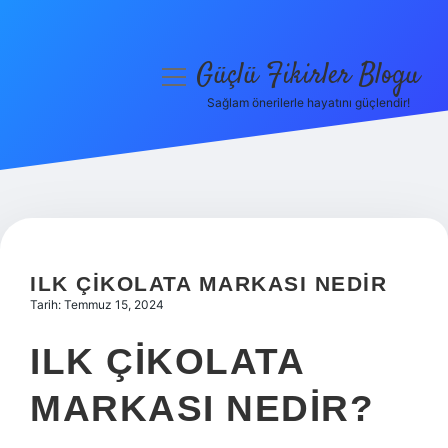
Güçlü Fikirler Blogu
menüyü
aç
Sağlam önerilerle hayatını güçlendir!
Anasayfa
Gizlilik Politikası
Yasal Uyarı
Hakkımızda
ILK ÇIKOLATA MARKASI NEDIR
Tarih: Temmuz 15, 2024
ILK ÇIKOLATA
MARKASI NEDIR?