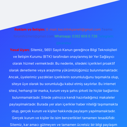
 giriş
betexper bahis
Reklam ve İletişim:
E-mail:
backlinkpaneli@gmail.com
Teams:
forumhizmeti@gmail.com
Whatsapp: 0262 606 0 726
Telegram:
@karabul
Yasal Uyarı:
Sitemiz, 5651 Sayılı Kanun gereğince Bilgi Teknolojileri
ve İletişim Kurumu (BTK) tarafından onaylanmış bir Yer Sağlayıcı
olarak hizmet vermektedir. Bu nedenle, sitedeki içerikleri proaktif
olarak denetleme veya araştırma yükümlülüğümüz bulunmamaktadır.
Ancak, üyelerimiz yazdıkları içeriklerin sorumluluğunu taşımakta olup,
siteye üye olarak bu sorumluluğu kabul etmiş sayılırlar. Bu internet
sitesi, herhangi bir marka, kurum veya şahıs şirketi ile hiçbir bağlantısı
bulunmamaktadır. Sitede yalnızca kendi hazırladığımız makaleler
paylaşılmaktadır. Burada yer alan içerikler haber niteliği taşımamakta
olup, gerçek kurum ve kişiler hakkında paylaşım yapılmamaktadır.
Gerçek kurum ve kişiler ile isim benzerlikleri tamamen tesadüfidir.
Sitemiz, kar amacı gütmeyen ve tamamen ücretsiz bir bilgi paylaşım