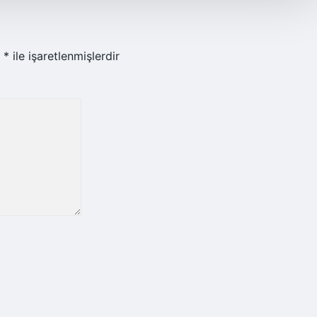
r
*
ile işaretlenmişlerdir