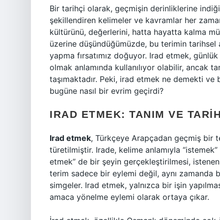
Bir tarihçi olarak, geçmişin derinliklerine indi
şekillendiren kelimeler ve kavramlar her zaman
kültürünü, değerlerini, hatta hayatta kalma mü
üzerine düşündüğümüzde, bu terimin tarihsel a
yapma fırsatımız doğuyor. Irad etmek, günlük 
olmak anlamında kullanılıyor olabilir, ancak t
taşımaktadır. Peki, irad etmek ne demekti ve
bugüne nasıl bir evrim geçirdi?
IRAD ETMEK: TANIM VE TAR
Irad etmek
, Türkçeye Arapçadan geçmiş bir te
türetilmiştir. Irade, kelime anlamıyla “istemek
etmek” de bir şeyin gerçekleştirilmesi, istenen
terim sadece bir eylemi değil, aynı zamanda bi
simgeler. Irad etmek, yalnızca bir işin yapılmas
amaca yönelme eylemi olarak ortaya çıkar.