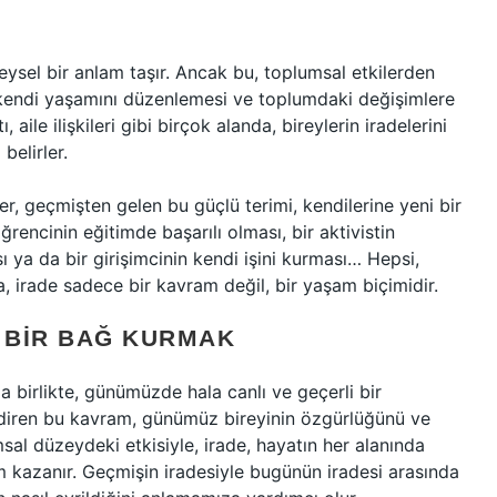
sel bir anlam taşır. Ancak bu, toplumsal etkilerden
in kendi yaşamını düzenlemesi ve toplumdaki değişimlere
 aile ilişkileri gibi birçok alanda, bireylerin iradelerini
belirler.
r, geçmişten gelen bu güçlü terimi, kendilerine yeni bir
rencinin eğitimde başarılı olması, bir aktivistin
ya da bir girişimcinin kendi işini kurması… Hepsi,
da, irade sadece bir kavram değil, bir yaşam biçimidir.
 BIR BAĞ KURMAK
a birlikte, günümüzde hala canlı ve geçerli bir
ndiren bu kavram, günümüz bireyinin özgürlüğünü ve
al düzeydeki etkisiyle, irade, hayatın her alanında
 kazanır. Geçmişin iradesiyle bugünün iradesi arasında