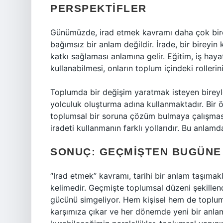
PERSPEKTIFLER
Günümüzde, irad etmek kavramı daha çok birey
bağımsız bir anlam değildir. İrade, bir birey
katkı sağlaması anlamına gelir. Eğitim, iş hayatı,
kullanabilmesi, onların toplum içindeki rollerini 
Toplumda bir değişim yaratmak isteyen bireyle
yolculuk oluşturma adına kullanmaktadır. Bir öğ
toplumsal bir soruna çözüm bulmaya çalışması 
iradeti kullanmanın farklı yollarıdır. Bu anlam
SONUÇ: GEÇMIŞTEN BUGÜNE
“Irad etmek” kavramı, tarihi bir anlam taşımakl
kelimedir. Geçmişte toplumsal düzeni şekille
gücünü simgeliyor. Hem kişisel hem de toplums
karşımıza çıkar ve her dönemde yeni bir anlam