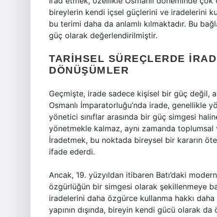
İrad etmek, özellikle Osmanlı döneminde çok ö
bireylerin kendi içsel güçlerini ve iradelerini
bu terimi daha da anlamlı kılmaktadır. Bu bağ
güç olarak değerlendirilmiştir.
TARIHSEL SÜREÇLERDE İRAD
DÖNÜŞÜMLER
Geçmişte, irade sadece kişisel bir güç değil, 
Osmanlı İmparatorluğu’nda irade, genellikle yö
yönetici sınıflar arasında bir güç simgesi halin
yönetmekle kalmaz, aynı zamanda toplumsal ve
İradetmek, bu noktada bireysel bir kararın öte
ifade ederdi.
Ancak, 19. yüzyıldan itibaren Batı’daki modern
özgürlüğün bir simgesi olarak şekillenmeye baş
iradelerini daha özgürce kullanma hakkı dah
yapının dışında, bireyin kendi gücü olarak da