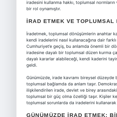
iradesini kullanma hakkı, toplumsal normların 
bir rol oynamıştır.
İRAD ETMEK VE TOPLUMSAL
İradetmek, toplumsal dönüşümlerin anahtar kav
kendi iradelerini nasıl kullanacağına dair farkl
Cumhuriyet’e geçiş, bu anlamda önemli bir dönü
iradesine dayalı bir toplumsal düzen kurma çab
dayalı kararlar alabileceği, kendi kaderini ta
geldi.
Günümüzde, irade kavramı bireysel düzeyde bir
toplumsal bağlamda da anlam taşır. Demokrasi,
ilişkilendirilen irade, devlet ve birey arasınd
toplumsal bir güç olma özelliği taşır. Kişiler k
toplumsal sorunlarda da iradelerini kullanarak
GÜNÜMÜZDE İRAD ETMEK: B