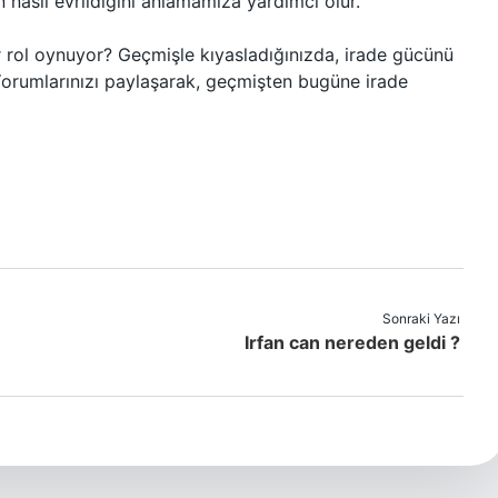
n nasıl evrildiğini anlamamıza yardımcı olur.
r rol oynuyor? Geçmişle kıyasladığınızda, irade gücünü
Yorumlarınızı paylaşarak, geçmişten bugüne irade
Sonraki Yazı
Irfan can nereden geldi ?