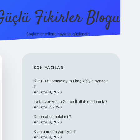
Güçlü Fikirler Blogu
Sağlam önerilerle hayatını güçlendir!
elexbet gün
SIDEBAR
SON YAZILAR
Kutu kutu pense oyunu kaç kişiyle oynanır
?
Ağustos 8, 2026
La tahzen ve La Galibe İllallah ne demek ?
Ağustos 7, 2026
Dinen at eti helal mi ?
Ağustos 6, 2026
Kumru neden yapılıyor ?
Ağustos 6, 2026