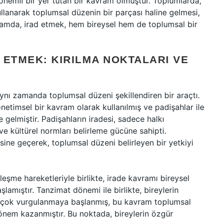
nemli bir yer tutan bir kavram olmuştur. Toplumlarda,
 kullanarak toplumsal düzenin bir parçası haline gelmesi,
lamda, irad etmek, hem bireysel hem de toplumsal bir
 ETMEK: KIRILMA NOKTALARI VE
aynı zamanda toplumsal düzeni şekillendiren bir araçtı.
netimsel bir kavram olarak kullanılmış ve padişahlar ile
e gelmiştir. Padişahların iradesi, sadece halkı
 kültürel normları belirleme gücüne sahipti.
sine geçerek, toplumsal düzeni belirleyen bir yetkiyi
leşme hareketleriyle birlikte, irade kavramı bireysel
lamıştır. Tanzimat dönemi ile birlikte, bireylerin
a çok vurgulanmaya başlanmış, bu kavram toplumsal
 önem kazanmıştır. Bu noktada, bireylerin özgür