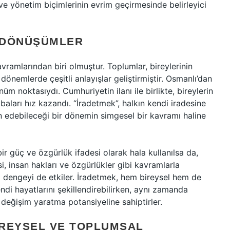
ve yönetim biçimlerinin evrim geçirmesinde belirleyici
 DÖNÜŞÜMLER
ramlarından biri olmuştur. Toplumlar, bireylerinin
ı dönemlerde çeşitli anlayışlar geliştirmiştir. Osmanlı’dan
m noktasıydı. Cumhuriyetin ilanı ile birlikte, bireylerin
aları hız kazandı. “İradetmek”, halkın kendi iradesine
yin edebileceği bir dönemin simgesel bir kavramı haline
 güç ve özgürlük ifadesi olarak hala kullanılsa da,
 insan hakları ve özgürlükler gibi kavramlarla
aki dengeyi de etkiler. İradetmek, hem bireysel hem de
endi hayatlarını şekillendirebilirken, aynı zamanda
 değişim yaratma potansiyeline sahiptirler.
IREYSEL VE TOPLUMSAL