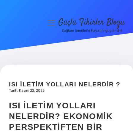
Güçlü Fikirler Blogu
menüyü
aç
Sağlam önerilerle hayatını güçlendir!
Anasayfa
Gizlilik Politikası
Yasal Uyarı
Hakkımızda
ISI ILETIM YOLLARI NELERDIR ?
Tarih: Kasım 22, 2025
ISI İLETIM YOLLARI
NELERDIR? EKONOMIK
PERSPEKTIFTEN BIR