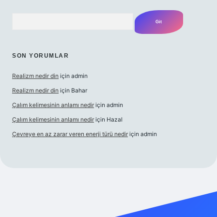
Arama
SON YORUMLAR
Realizm nedir din
için
admin
Realizm nedir din
için
Bahar
Çalım kelimesinin anlamı nedir
için
admin
Çalım kelimesinin anlamı nedir
için
Hazal
Çevreye en az zarar veren enerji türü nedir
için
admin
güncel giriş
betexper bahis