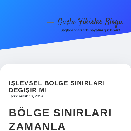
Güçlü Fikirler Blogu
menüyü
aç
Sağlam önerilerle hayatını güçlendir!
Anasayfa
Gizlilik Politikası
Yasal Uyarı
Hakkımızda
IŞLEVSEL BÖLGE SINIRLARI
DEĞIŞIR MI
Tarih: Aralık 13, 2024
BÖLGE SINIRLARI
ZAMANLA