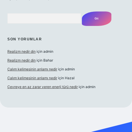
Arama
SON YORUMLAR
Realizm nedir din
için
admin
Realizm nedir din
için
Bahar
Çalım kelimesinin anlamı nedir
için
admin
Çalım kelimesinin anlamı nedir
için
Hazal
Çevreye en az zarar veren enerji türü nedir
için
admin
cel giriş
betexper bahis