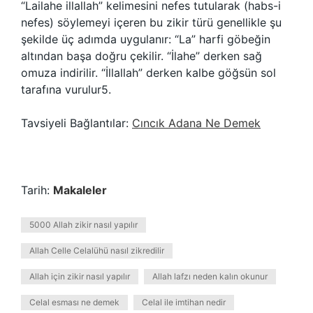
“Lailahe illallah” kelimesini nefes tutularak (habs-i
nefes) söylemeyi içeren bu zikir türü genellikle şu
şekilde üç adımda uygulanır: “La” harfi göbeğin
altından başa doğru çekilir. “İlahe” derken sağ
omuza indirilir. “İllallah” derken kalbe göğsün sol
tarafına vurulur5.
Tavsiyeli Bağlantılar:
Cıncık Adana Ne Demek
Tarih:
Makaleler
5000 Allah zikir nasıl yapılır
Allah Celle Celalühü nasıl zikredilir
Allah için zikir nasıl yapılır
Allah lafzı neden kalın okunur
Celal esması ne demek
Celal ile imtihan nedir