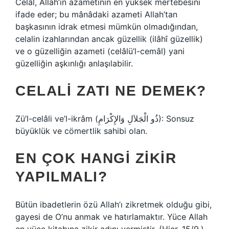
Celâl, Allah’ın azametinin en yüksek mertebesini
ifade eder; bu mânâdaki azameti Allah’tan
başkasının idrak etmesi mümkün olmadığından,
celalin izahlarından ancak güzellik (ilâhî güzellik)
ve o güzelliğin azameti (celâlü’l-cemâl) yani
güzelliğin aşkınlığı anlaşılabilir.
CELALI ZATI NE DEMEK?
Zü’l-celâli ve’l-ikrâm (ذُو الْجَلاَلِ وَالإِكْرَامِ): Sonsuz
büyüklük ve cömertlik sahibi olan.
EN ÇOK HANGI ZIKIR
YAPILMALI?
Bütün ibadetlerin özü Allah’ı zikretmek olduğu gibi,
gayesi de O’nu anmak ve hatırlamaktır. Yüce Allah