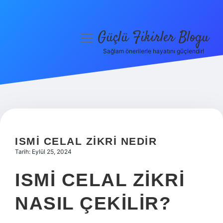
Güçlü Fikirler Blogu
menüyü
aç
Sağlam önerilerle hayatını güçlendir!
Anasayfa
Gizlilik Politikası
Yasal Uyarı
Hakkımızda
ISMI CELAL ZIKRI NEDIR
Tarih: Eylül 25, 2024
ISMI CELAL ZIKRI
NASIL ÇEKILIR?