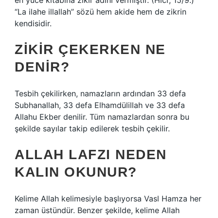
en yüce kitabına zikir adını vermiştir. (Hicr, 15/9.)
“La ilahe illallah” sözü hem akide hem de zikrin
kendisidir.
ZIKIR ÇEKERKEN NE
DENIR?
Tesbih çekilirken, namazların ardından 33 defa
Subhanallah, 33 defa Elhamdülillah ve 33 defa
Allahu Ekber denilir. Tüm namazlardan sonra bu
şekilde sayılar takip edilerek tesbih çekilir.
ALLAH LAFZI NEDEN
KALIN OKUNUR?
Kelime Allah kelimesiyle başlıyorsa Vasl Hamza her
zaman üstündür. Benzer şekilde, kelime Allah