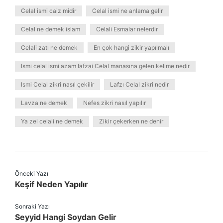
Celal ismi caiz midir
Celal ismi ne anlama gelir
Celal ne demek islam
Celali Esmalar nelerdir
Celali zatı ne demek
En çok hangi zikir yapılmalı
Ismi celal ismi azam lafzai Celal manasına gelen kelime nedir
Ismi Celal zikri nasıl çekilir
Lafzı Celal zikri nedir
Lavza ne demek
Nefes zikri nasıl yapılır
Ya zel celali ne demek
Zikir çekerken ne denir
Önceki Yazı
Keşif Neden Yapılır
Sonraki Yazı
Seyyid Hangi Soydan Gelir