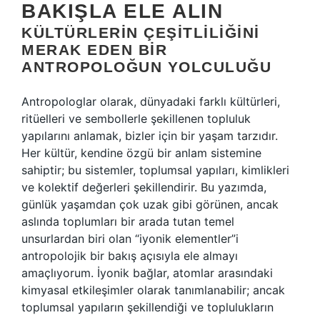
BAKIŞLA ELE ALIN
KÜLTÜRLERIN ÇEŞITLILIĞINI
MERAK EDEN BIR
ANTROPOLOĞUN YOLCULUĞU
Antropologlar olarak, dünyadaki farklı kültürleri,
ritüelleri ve sembollerle şekillenen topluluk
yapılarını anlamak, bizler için bir yaşam tarzıdır.
Her kültür, kendine özgü bir anlam sistemine
sahiptir; bu sistemler, toplumsal yapıları, kimlikleri
ve kolektif değerleri şekillendirir. Bu yazımda,
günlük yaşamdan çok uzak gibi görünen, ancak
aslında toplumları bir arada tutan temel
unsurlardan biri olan “iyonik elementler”i
antropolojik bir bakış açısıyla ele almayı
amaçlıyorum. İyonik bağlar, atomlar arasındaki
kimyasal etkileşimler olarak tanımlanabilir; ancak
toplumsal yapıların şekillendiği ve toplulukların