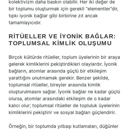
kolektivizm daha baskın olabilir. Her iki değer de
bir toplumu oluşturmak için gerekli “elementler”dir,
tıpkı iyonik bağlar gibi birbirine zıt ancak
tamamlayıcıdır.
RITÜELLER VE İYONIK BAĞLAR:
TOPLUMSAL KIMLIK OLUŞUMU
Birçok kültürde ritüeller, toplum üyelerinin bir araya
gelerek kimliklerini pekiştirdikleri olaylardır. İyonik
bağların, atomlar arasında güçlü bir etkileşim
yarattığını unutmamak gerekir. Benzer şekilde,
toplumsal ritüeller, bireyler arasında kimlik
oluşturulmasını sağlar. İyonik bağlar ne kadar güçlü
olursa, atomlar arasındaki etkileşim de o kadar
kalıcı olur; toplumsal ritüeller de topluluk üyelerinin
kimliklerini pekiştirir ve sosyal bağları güçlendirir.
Örneğin, bir toplumda yılbaşı kutlamaları, düğünler