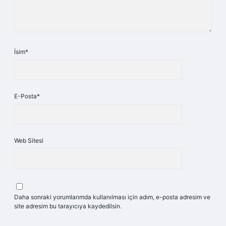
İsim*
E-Posta*
Web Sitesi
Daha sonraki yorumlarımda kullanılması için adım, e-posta adresim ve
site adresim bu tarayıcıya kaydedilsin.