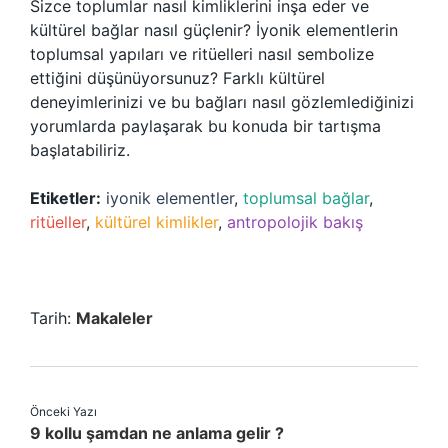
Sizce toplumlar nasıl kimliklerini inşa eder ve
kültürel bağlar nasıl güçlenir? İyonik elementlerin
toplumsal yapıları ve ritüelleri nasıl sembolize
ettiğini düşünüyorsunuz? Farklı kültürel
deneyimlerinizi ve bu bağları nasıl gözlemlediğinizi
yorumlarda paylaşarak bu konuda bir tartışma
başlatabiliriz.
Etiketler:
iyonik elementler
,
toplumsal bağlar
,
ritüeller
,
kültürel kimlikler
,
antropolojik bakış
Tarih:
Makaleler
Önceki Yazı
9 kollu şamdan ne anlama gelir ?