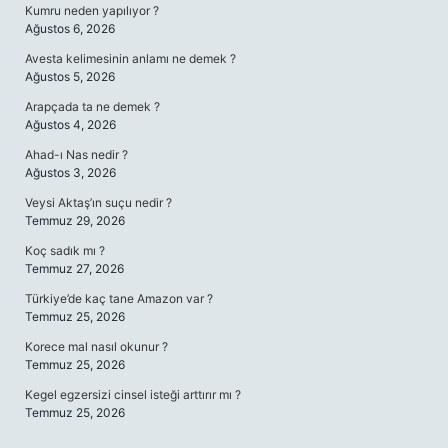
Kumru neden yapılıyor ?
Ağustos 6, 2026
Avesta kelimesinin anlamı ne demek ?
Ağustos 5, 2026
Arapçada ta ne demek ?
Ağustos 4, 2026
Ahad-ı Nas nedir ?
Ağustos 3, 2026
Veysi Aktaş’ın suçu nedir ?
Temmuz 29, 2026
Koç sadık mı ?
Temmuz 27, 2026
Türkiye’de kaç tane Amazon var ?
Temmuz 25, 2026
Korece mal nasıl okunur ?
Temmuz 25, 2026
Kegel egzersizi cinsel isteği arttırır mı ?
Temmuz 25, 2026