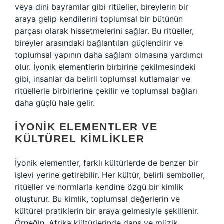
veya dini bayramlar gibi ritüeller, bireylerin bir
araya gelip kendilerini toplumsal bir bütünün
parçası olarak hissetmelerini sağlar. Bu ritüeller,
bireyler arasındaki bağlantıları güçlendirir ve
toplumsal yapının daha sağlam olmasına yardımcı
olur. İyonik elementlerin birbirine çekilmesindeki
gibi, insanlar da belirli toplumsal kutlamalar ve
ritüellerle birbirlerine çekilir ve toplumsal bağları
daha güçlü hale gelir.
İYONIK ELEMENTLER VE
KÜLTÜREL KIMLIKLER
İyonik elementler, farklı kültürlerde de benzer bir
işlevi yerine getirebilir. Her kültür, belirli semboller,
ritüeller ve normlarla kendine özgü bir kimlik
oluşturur. Bu kimlik, toplumsal değerlerin ve
kültürel pratiklerin bir araya gelmesiyle şekillenir.
Örneğin, Afrika kültürlerinde dans ve müzik,