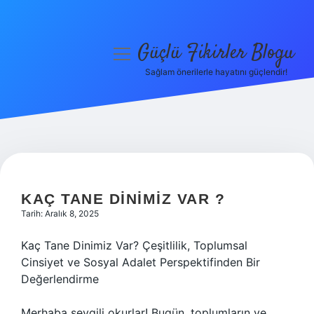
Güçlü Fikirler Blogu
menüyü
aç
Sağlam önerilerle hayatını güçlendir!
Anasayfa
Gizlilik Politikası
Yasal Uyarı
Hakkımızda
KAÇ TANE DINIMIZ VAR ?
Tarih: Aralık 8, 2025
Kaç Tane Dinimiz Var? Çeşitlilik, Toplumsal
Cinsiyet ve Sosyal Adalet Perspektifinden Bir
Değerlendirme
Merhaba sevgili okurlar! Bugün, toplumların ve