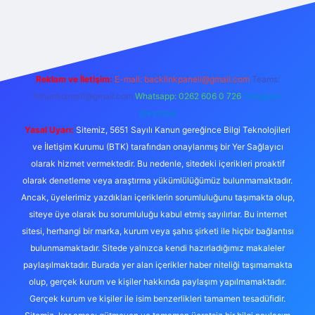
et güncel giriş
betexper bahis
Reklam ve İletişim:
E-mail:
backlinkpaneli@gmail.com
Teams:
forumhizmeti@gmail.com
Whatsapp: 0262 606 0 726
Telegram:
@karabul
Yasal Uyarı:
Sitemiz, 5651 Sayılı Kanun gereğince Bilgi Teknolojileri
ve İletişim Kurumu (BTK) tarafından onaylanmış bir Yer Sağlayıcı
olarak hizmet vermektedir. Bu nedenle, sitedeki içerikleri proaktif
olarak denetleme veya araştırma yükümlülüğümüz bulunmamaktadır.
Ancak, üyelerimiz yazdıkları içeriklerin sorumluluğunu taşımakta olup,
siteye üye olarak bu sorumluluğu kabul etmiş sayılırlar. Bu internet
sitesi, herhangi bir marka, kurum veya şahıs şirketi ile hiçbir bağlantısı
bulunmamaktadır. Sitede yalnızca kendi hazırladığımız makaleler
paylaşılmaktadır. Burada yer alan içerikler haber niteliği taşımamakta
olup, gerçek kurum ve kişiler hakkında paylaşım yapılmamaktadır.
Gerçek kurum ve kişiler ile isim benzerlikleri tamamen tesadüfidir.