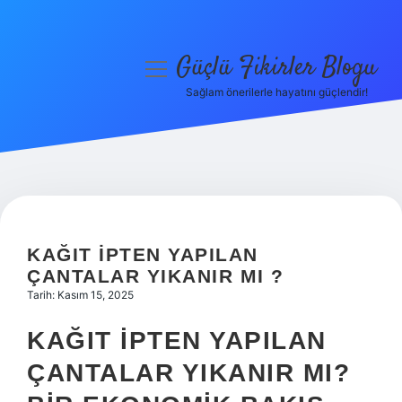
Güçlü Fikirler Blogu
menüyü
aç
Sağlam önerilerle hayatını güçlendir!
Anasayfa
Gizlilik Politikası
Yasal Uyarı
Hakkımızda
KAĞIT IPTEN YAPILAN
ÇANTALAR YIKANIR MI ?
Tarih: Kasım 15, 2025
KAĞIT İPTEN YAPILAN
ÇANTALAR YIKANIR MI?