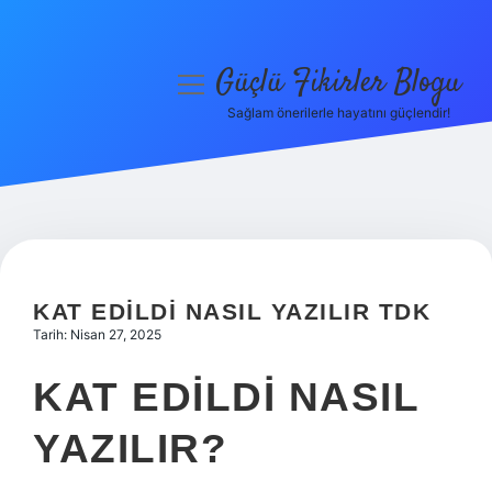
Güçlü Fikirler Blogu
menüyü
aç
Sağlam önerilerle hayatını güçlendir!
Anasayfa
Gizlilik Politikası
Yasal Uyarı
Hakkımızda
KAT EDILDI NASIL YAZILIR TDK
Tarih: Nisan 27, 2025
KAT EDILDI NASIL
YAZILIR?