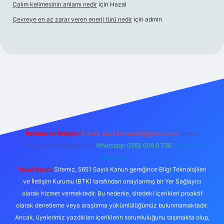
Çalım kelimesinin anlamı nedir
için
Hazal
Çevreye en az zarar veren enerji türü nedir
için
admin
 güncel giriş
betexper bahis
Reklam ve İletişim:
E-mail:
backlinkpaneli@gmail.com
Teams:
forumhizmeti@gmail.com
Whatsapp: 0262 606 0 726
Telegram:
@karabul
Yasal Uyarı:
Sitemiz, 5651 Sayılı Kanun gereğince Bilgi Teknolojileri
ve İletişim Kurumu (BTK) tarafından onaylanmış bir Yer Sağlayıcı
olarak hizmet vermektedir. Bu nedenle, sitedeki içerikleri proaktif
olarak denetleme veya araştırma yükümlülüğümüz bulunmamaktadır.
Ancak, üyelerimiz yazdıkları içeriklerin sorumluluğunu taşımakta olup,