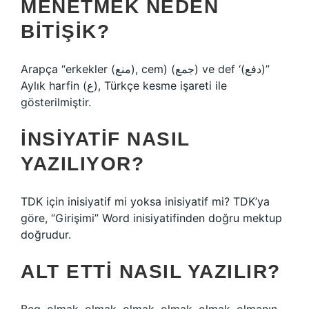
MENETMEK NEDEN
BITIŞIK?
Arapça “erkekler (منع), cem) (جمع) ve def ‘(دفع)”
Aylık harfin (ع), Türkçe kesme işareti ile
gösterilmiştir.
İNSIYATIF NASIL
YAZILIYOR?
TDK için inisiyatif mi yoksa inisiyatif mi? TDK’ya
göre, “Girişimi” Word inisiyatifinden doğru mektup
doğrudur.
ALT ETTI NASIL YAZILIR?