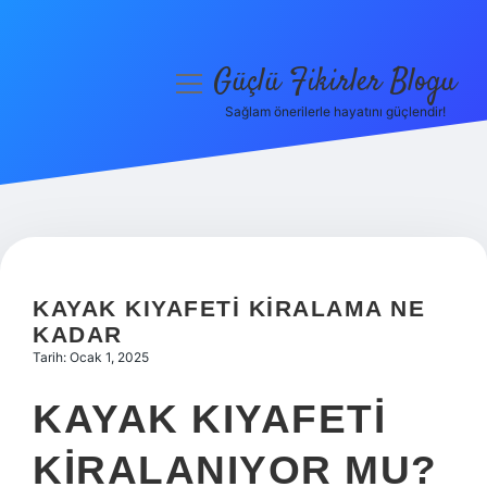
Güçlü Fikirler Blogu
menüyü
aç
Sağlam önerilerle hayatını güçlendir!
Anasayfa
Gizlilik Politikası
Yasal Uyarı
Hakkımızda
KAYAK KIYAFETI KIRALAMA NE
KADAR
Tarih: Ocak 1, 2025
KAYAK KIYAFETI
KIRALANIYOR MU?