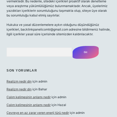
vermektedir. Bu nedenle, sitedeki içerikleri proaktif olarak denetleme
veya araştırma yükümlülüğümüz bulunmamaktadır. Ancak, üyelerimiz
yazdıkları içeriklerin sorumluluğunu taşımakta olup, siteye üye olarak
bu sorumluluğu kabul etmiş sayılırlar.
Hukuka ve yasal düzenlemelere aykırı olduğunu düşündüğünüz
içerikleri,
backlinkpanelicomtr@gmail.com
adresine bildirmeniz halinde,
ilgili içerikler yasal süre içerisinde sitemizden kaldırılacaktır.
Arama
SON YORUMLAR
Realizm nedir din
için
admin
Realizm nedir din
için
Bahar
Çalım kelimesinin anlamı nedir
için
admin
Çalım kelimesinin anlamı nedir
için
Hazal
Çevreye en az zarar veren enerji türü nedir
için
admin