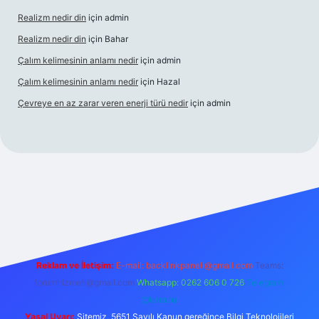
Realizm nedir din
için
admin
Realizm nedir din
için
Bahar
Çalım kelimesinin anlamı nedir
için
admin
Çalım kelimesinin anlamı nedir
için
Hazal
Çevreye en az zarar veren enerji türü nedir
için
admin
t güncel giriş
betexper bahis
Reklam ve İletişim:
E-mail:
backlinkpaneli@gmail.com
Teams:
forumhizmeti@gmail.com
Whatsapp: 0262 606 0 726
Telegram:
@karabul
Yasal Uyarı:
Sitemiz, 5651 Sayılı Kanun gereğince Bilgi Teknolojileri