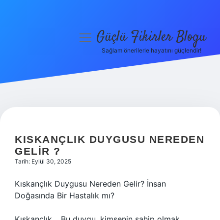
Güçlü Fikirler Blogu
menüyü
aç
Sağlam önerilerle hayatını güçlendir!
Anasayfa
Gizlilik Politikası
Yasal Uyarı
Hakkımızda
KISKANÇLIK DUYGUSU NEREDEN
GELIR ?
Tarih: Eylül 30, 2025
Kıskançlık Duygusu Nereden Gelir? İnsan
Doğasında Bir Hastalık mı?
Kıskançlık… Bu duygu, kimsenin sahip olmak